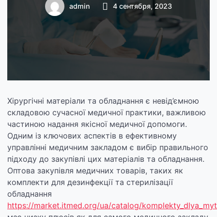
матеріалів та
admin
4 сентября, 2023
обладнання
Хірургічні матеріали та обладнання є невід’ємною
складовою сучасної медичної практики, важливою
частиною надання якісної медичної допомоги.
Одним із ключових аспектів в ефективному
управлінні медичним закладом є вибір правильного
підходу до закупівлі цих матеріалів та обладнання.
Оптова закупівля медичних товарів, таких як
комплекти для дезинфекції та стерилізації
обладнання
https://market.itmed.org/ua/catalog/komplekty_dlya_myty