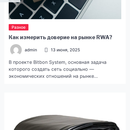
Разное
Как измерить доверие на рынке RWA?
admin
13 июня, 2025
В проекте Bitbon System, основная задача
которого создать сеть социально —
экономических отношений на рынке
токенизированных активов, есть очень важный
сервис. Его задача — создать среду
тотального доверия между Пользователями.
Это сервис АУРА — агрегированный уровень
репутации аккаунта. Именно с его помощью
можно будет измерить доверие на рынке RWA.
Этот инструмент станет основой для