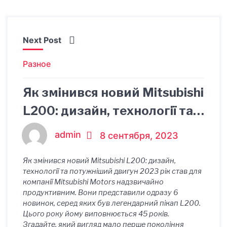
Next Post
Разное
Як змінився новий Mitsubishi
L200: дизайн, технології та
потужніший двигун
admin
8 сентября, 2023
Як змінився новий Mitsubishi L200: дизайн,
технології та потужніший двигун 2023 рік став для
компанії Mitsubishi Motors надзвичайно
продуктивним. Вони представили одразу 6
новинок, серед яких був легендарний пікап L200.
Цього року йому виповнюється 45 років.
Згадайте, який вигляд мало перше покоління