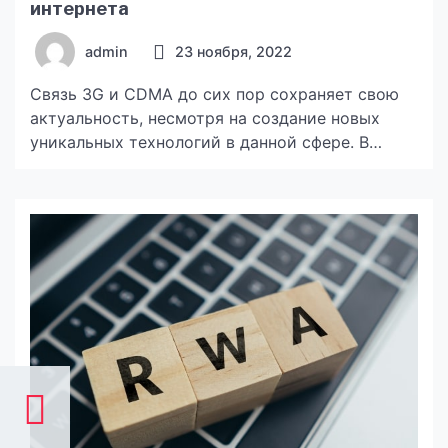
интернета
admin
23 ноября, 2022
Связь 3G и CDMA до сих пор сохраняет свою
актуальность, несмотря на создание новых
уникальных технологий в данной сфере. В
некоторых ситуациях мобильный интернет
третьего поколения может оказаться
оптимальным выбором по многим актуальным
причинам. В Украине работает несколько CDMA
операторов, при помощи которых можно
подключить свободный доступ к интернету
практически в любом месте. Тут очень […]