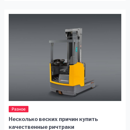
терпения и мастерства, но и надежного
оборудования, от которого во многом зависит
результат. Важной составляющей самогонного
аппарата является узел отбора. Качество этого
узла может значительно повлиять на конечный
продукт, поэтому стоит уделить особое
внимание его выбору. Итак, обязательно […]
Разное
Несколько веских причин купить
качественные ричтраки