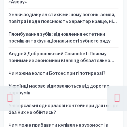
«Азову»
Знаки зодіаку за стихіями: чому вогонь, земля,
повітря і вода пояснюють характер краще, ніж
один знак
Пломбування зубів: відновлення естетики
посмішки та функціональності зубного ряду
Андрей Добровольский Cosmobet: Почему
понимание экономики iGaming обязательно
для стратегических решений
Чи можна колоти Ботокс при гіпотиреозі?
Українці масово відмовляються від дорогих
парфумів
Універсальні одноразові контейнери для їжі: де
без них не обійтись?
Чим може прибавити купівля нерухомості в