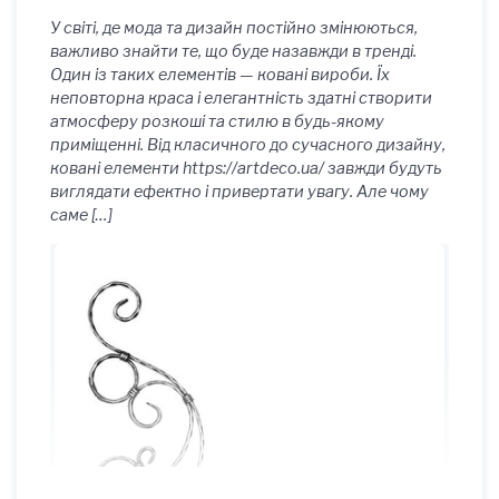
У світі, де мода та дизайн постійно змінюються,
важливо знайти те, що буде назавжди в тренді.
Один із таких елементів — ковані вироби. Їх
неповторна краса і елегантність здатні створити
атмосферу розкоші та стилю в будь-якому
приміщенні. Від класичного до сучасного дизайну,
ковані елементи https://artdeco.ua/ завжди будуть
виглядати ефектно і привертати увагу. Але чому
саме […]