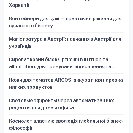
Хорватії
Контейнери для суші — практичне рішення для
сучасного бізнесу
Магістратура в Австрії: навчання в Австрії для
українців
Сироватковий білок Optimum Nutrition та
allnutrition: для тренувань, відновлення та
зручності
Ножи для томатов ARCOS: аккуратная нарезка
мягких продуктов
Световые эффекты через автоматизацию:
рецепты для дома и офиса
Космолот власник: еволюція глобальної бізнес-
філософії