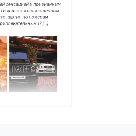
оящей сенсацией и признанным
но и является великолепным
сти картин по номерам
привлекательными? […]