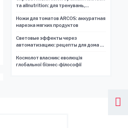
та allnutrition: для тренувань,
відновлення та зручності
Ножи для томатов ARCOS: аккуратная
нарезка мягких продуктов
Световые эффекты через
автоматизацию: рецепты для дома и
офиса
Космолот власник: еволюція
глобальної бізнес-філософії