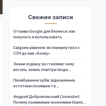
Свежие записи
Отзывы Google для бизнеса: как
получать и использовать
Свідоме рішення: як повернутися з
СЗЧ до лав «Азову»
Знаки зодіаку за стихіями: чому
вогонь, земля, повітря і вода
пояснюють характер краще, ніж один
Пломбування зубів: відновлення
знак
естетики посмішки та
функціональності зубного ряду
Андрей Добровольский Cosmobet:
Почему понимание экономики iGaming