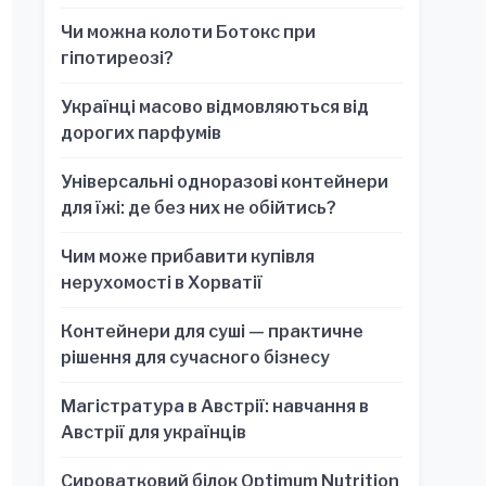
обязательно для стратегических
Чи можна колоти Ботокс при
решений
гіпотиреозі?
Українці масово відмовляються від
дорогих парфумів
Універсальні одноразові контейнери
для їжі: де без них не обійтись?
Чим може прибавити купівля
нерухомості в Хорватії
Контейнери для суші — практичне
рішення для сучасного бізнесу
Магістратура в Австрії: навчання в
Австрії для українців
Сироватковий білок Optimum Nutrition