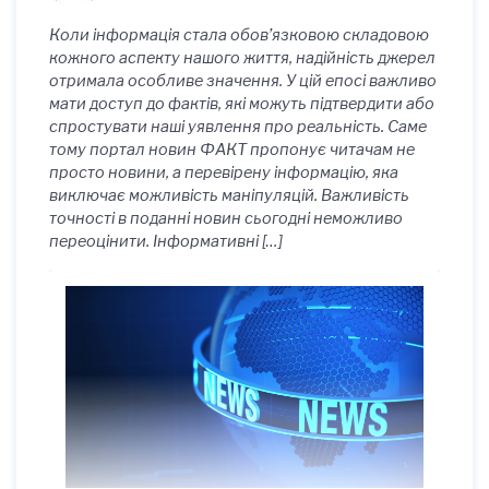
Коли інформація стала обов’язковою складовою
кожного аспекту нашого життя, надійність джерел
отримала особливе значення. У цій епосі важливо
мати доступ до фактів, які можуть підтвердити або
спростувати наші уявлення про реальність. Саме
тому портал новин ФАКТ пропонує читачам не
просто новини, а перевірену інформацію, яка
виключає можливість маніпуляцій. Важливість
точності в поданні новин сьогодні неможливо
переоцінити. Інформативні […]