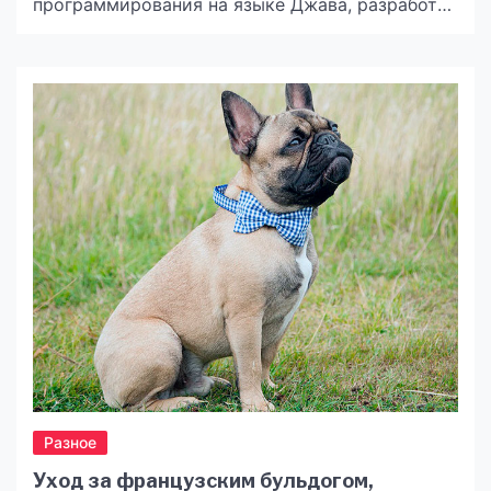
программирования на языке Джава, разработки
приложений и веб-сервисов. Язык Java
известен своей платформенной
независимостью благодаря особенности Write
Once, Run Anywhere (напиши один раз, запусти
где угодно). Это достигается за счет
виртуальной машины Java (JVM), которая
позволяет запускать Java-приложения на
различных операционных системах без
изменений в исходном коде. Полезные курсы
Джава […]
Разное
Уход за французским бульдогом,