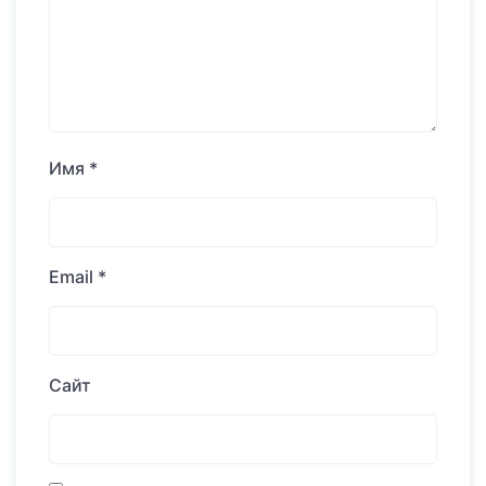
Имя
*
Email
*
Сайт