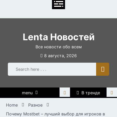
Skip
to
content
Lenta Новостей
Все новости обо всем
8 августа, 2026
menu
В тренде
Home
Разное
Почему Mostbet – лучший выбор для игроков в