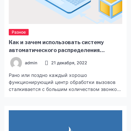
Разное
Как и зачем использовать систему
автоматического распределения
вызовов в центре обработки вызовов?
admin
21 декабря, 2022
Рано или поздно каждый хорошо
функционирующий центр обработки вызовов
сталкивается с большим количеством звонков.
К счастью, существуют определенные
технические решения, такие как системы
автоматического распределения вызовов
(ACD), которые могут помочь вашим агентам
оставаться на высоте. По сути, автоматическое