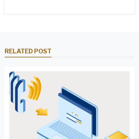
RELATED POST