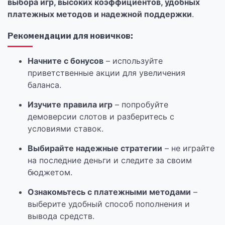
выбора игр, высоких коэффициентов, удобных
платежных методов и надежной поддержки
.
Рекомендации для новичков:
Начните с бонусов
– используйте
приветственные акции для увеличения
баланса.
Изучите правила игр
– попробуйте
демоверсии слотов и разберитесь с
условиями ставок.
Выбирайте надежные стратегии
– не играйте
на последние деньги и следите за своим
бюджетом.
Ознакомьтесь с платежными методами
–
выберите удобный способ пополнения и
вывода средств.