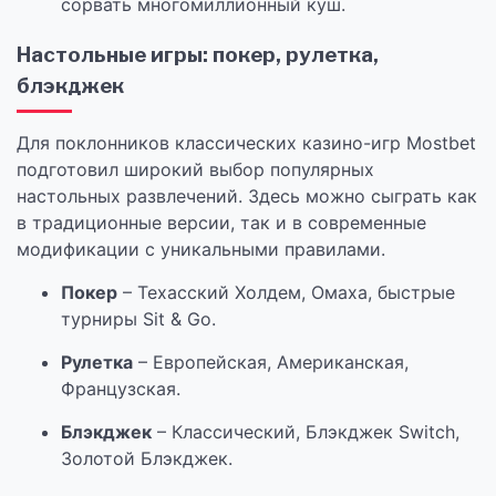
сорвать многомиллионный куш.
Настольные игры: покер, рулетка,
блэкджек
Для поклонников классических казино-игр Mostbet
подготовил широкий выбор популярных
настольных развлечений. Здесь можно сыграть как
в традиционные версии, так и в современные
модификации с уникальными правилами.
Покер
– Техасский Холдем, Омаха, быстрые
турниры Sit & Go.
Рулетка
– Европейская, Американская,
Французская.
Блэкджек
– Классический, Блэкджек Switch,
Золотой Блэкджек.