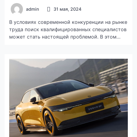
admin
31 мая, 2024
В условиях современной конкуренции на рынке
труда поиск квалифицированных специалистов
может стать настоящей проблемой. В этом
случае на помощь приходят рекрутинговое
агентство в Киеве. В этой статье мы
расскажем, как найти подходящее hr агентство
и что учитывать при выборе. Определение
ваших потребностей Первый шаг на пути к
успешному сотрудничеству с рекрутинговым
агентством — это четкое понимание […]