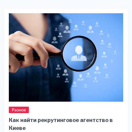
можливість швидко потрапити до фахівця
мають значення для якості лікування. На сайті
Oberig ви знайдете детальну інформацію про
послуги уролог, а також зручні інструменти для
онлайн-запису, попереднього консультування
та доступу до результатів обстежень. Це
дозволяє […]
Разное
Как найти рекрутинговое агентство в
Киеве