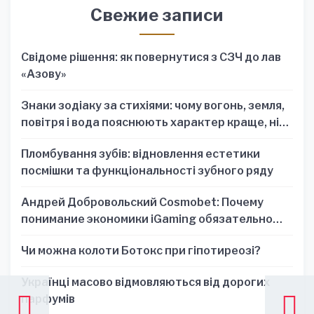
Свежие записи
Свідоме рішення: як повернутися з СЗЧ до лав
«Азову»
Знаки зодіаку за стихіями: чому вогонь, земля,
повітря і вода пояснюють характер краще, ніж
один знак
Пломбування зубів: відновлення естетики
посмішки та функціональності зубного ряду
Андрей Добровольский Cosmobet: Почему
понимание экономики iGaming обязательно
для стратегических решений
Чи можна колоти Ботокс при гіпотиреозі?
Українці масово відмовляються від дорогих
парфумів