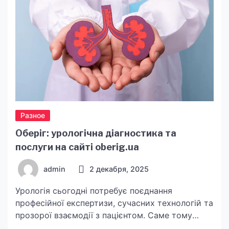
Разное
Оберіг: урологічна діагностика та
послуги на сайті oberig.ua
admin
2 декабря, 2025
Урологія сьогодні потребує поєднання
професійної експертизи, сучасних технологій та
прозорої взаємодії з пацієнтом. Саме тому
зручність доступу до точних матеріалів та