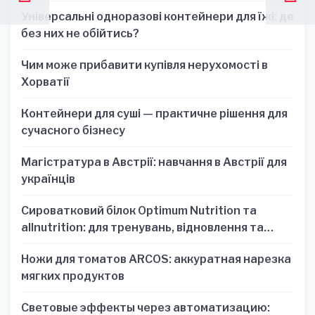
Універсальні одноразові контейнери для їжі: де
без них не обійтись?
Чим може прибавити купівля нерухомості в
Хорватії
Контейнери для суші — практичне рішення для
сучасного бізнесу
Магістратура в Австрії: навчання в Австрії для
українців
Сироватковий білок Optimum Nutrition та
allnutrition: для тренувань, відновлення та
зручності
Ножи для томатов ARCOS: аккуратная нарезка
мягких продуктов
Световые эффекты через автоматизацию: