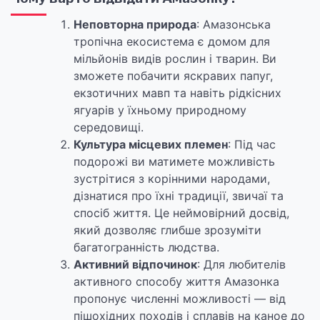
Неповторна природа
: Амазонська
тропічна екосистема є домом для
мільйонів видів рослин і тварин. Ви
зможете побачити яскравих папуг,
екзотичних мавп та навіть рідкісних
ягуарів у їхньому природному
середовищі.
Культура місцевих племен
: Під час
подорожі ви матимете можливість
зустрітися з корінними народами,
дізнатися про їхні традиції, звичаї та
спосіб життя. Це неймовірний досвід,
який дозволяє глибше зрозуміти
багатогранність людства.
Активний відпочинок
: Для любителів
активного способу життя Амазонка
пропонує численні можливості — від
пішохідних походів і сплавів на каное до