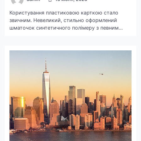
Користування пластиковою карткою стало
звичним. Невеликий, стильно оформлений
шматочок синтетичного полімеру з певним
логотипом відіграє важливу роль у нашому
житті. Він персоніфікований, дозволяє швидко
здійснювати купівлю товару, оплачувати
рахунки та низку послуг, підтвердити право на
знижку чи участь в акції, може замінити
пропускне посвідчення. Тому потреба в таких
шматочках полімеру зростає, і все більше
підприємств, […]