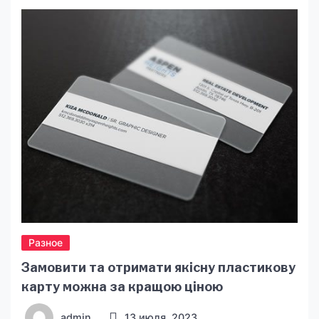
доставки до фасування в рітейлі. Коли тара
стабільна за якістю, зменшуються втрати,
прискорюється робота персоналу й
спрощується логістика. Підібрати варіанти під
ваш формат можна через https://plus-
pack.com.ua/ua/g14807608-upakovka-
universalnaya. Де […]
Разное
Замовити та отримати якісну пластикову
карту можна за кращою ціною
admin
13 июля, 2023