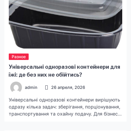
Разное
Універсальні одноразові контейнери для
їжі: де без них не обійтись?
admin
26 апреля, 2026
Універсальні одноразові контейнери вирішують
одразу кілька задач: зберігання, порціонування,
транспортування та охайну подачу. Для бізнесу
вони важливі тим, що працюють у різних
сценаріях без зміни стандартів: від кулінарії й