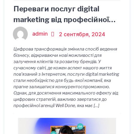
Переваги послуг digital
marketing від професійної
агенції
admin
2 сентября, 2024
Цифрова трансформація змінила спосіб ведення
бізнесу, відкриваючи нові можливості для
залучення клієнтів та розвитку брендів. У
сучасному світі, де кожен аспект нашого життя
пов’язаний з Інтернетом, послуги digital marketing
стали необхідністю для будь-якої компанії, яка
прагне залишатися конкурентоспроможною.
Однак, для досягнення максимального ефекту від
цифрових стратегій, важливо звертатися до
професійної агенції Well Done, яка має […]