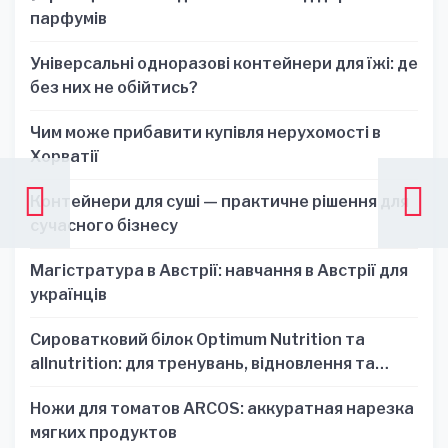
парфумів
Універсальні одноразові контейнери для їжі: де
без них не обійтись?
Чим може прибавити купівля нерухомості в
Хорватії
Контейнери для суші — практичне рішення для
сучасного бізнесу
Магістратура в Австрії: навчання в Австрії для
українців
Сироватковий білок Optimum Nutrition та
allnutrition: для тренувань, відновлення та
зручності
Ножи для томатов ARCOS: аккуратная нарезка
мягких продуктов