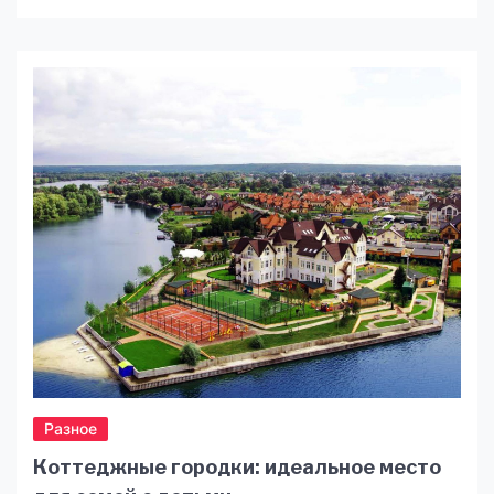
важко. Але й купувати постійно нові пристрої,
щоб оцінити їх функції, теж не вихід, бо надто
багато коштів на це потрібно. Та насправді це й
не обов’язково робити, адже є вживані
смартфони, які можна […]
Разное
Коттеджные городки: идеальное место