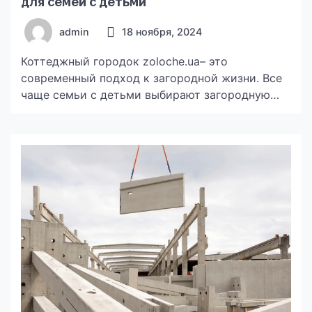
для семей с детьми
admin
18 ноября, 2024
Коттеджный городок zoloche.ua– это
современный подход к загородной жизни. Все
чаще семьи с детьми выбирают загородную
жизнь, предпочитая свежий воздух,
просторные дома и безопасную среду шумным
мегаполисам. Киевская область в этом плане
особенно привлекательна: здесь активно
развиваются коттеджные городки,
предлагающие не просто жилье, а полноценную
инфраструктуру для комфортной жизни всей
семьи. Инфраструктура для детей Если […]