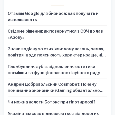
Отзывы Google для бизнеса: как получать и
использовать
Свідоме рішення: як повернутися з СЗЧ до лав
«Азову»
Знаки зодіаку за стихіями: чому вогонь, земля,
повітря і вода пояснюють характер краще, ніж
один знак
Пломбування зубів: відновлення естетики
посмішки та функціональності зубного ряду
Андрей Добровольский Cosmobet: Почему
понимание экономики iGaming обязательно
для стратегических решений
Чи можна колоти Ботокс при гіпотиреозі?
Українці масово відмовляються від дорогих