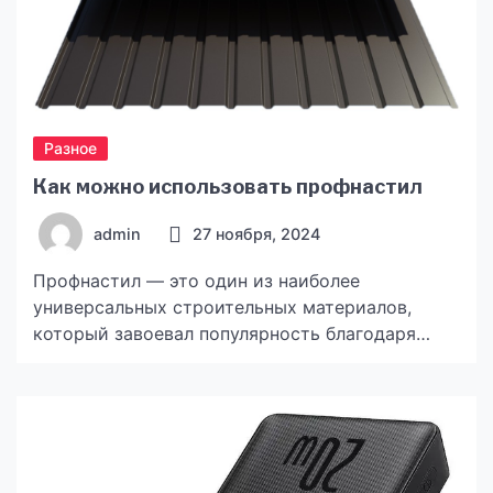
Разное
Как можно использовать профнастил
admin
27 ноября, 2024
Профнастил — это один из наиболее
универсальных строительных материалов,
который завоевал популярность благодаря
своей прочности, практичности и доступной
цене. Он представляет собой оцинкованные
стальные листы с профилированной
поверхностью, которые могут применяться как
для коммерческих, так и для частных нужд. В
этой статье мы рассмотрим основные и