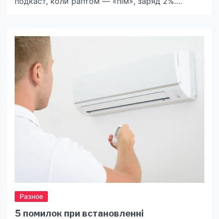
подкаст, коли раптом — «пім», заряд 2%.
Телефон мляво бореться за життя, а ви — за
вайб поїздки. Хтось скаже: «Пощастить, якщо
поруч розетка», але давайте чесно — у 2025
році розетка в радіусі витягнутої руки — це
вже […]
Разное
5 помилок при встановленні