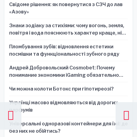
Свідоме рішення: як повернутися з СЗЧ до лав
«Азову»
Знаки зодіаку за стихіями: чому вогонь, земля,
повітря і вода пояснюють характер краще, ніж
один знак
Пломбування зубів: відновлення естетики
посмішки та функціональності зубного ряду
Андрей Добровольский Cosmobet: Почему
понимание экономики iGaming обязательно
для стратегических решений
Чи можна колоти Ботокс при гіпотиреозі?
Українці масово відмовляються від дорогих
парфумів
Універсальні одноразові контейнери для їжі: де
без них не обійтись?