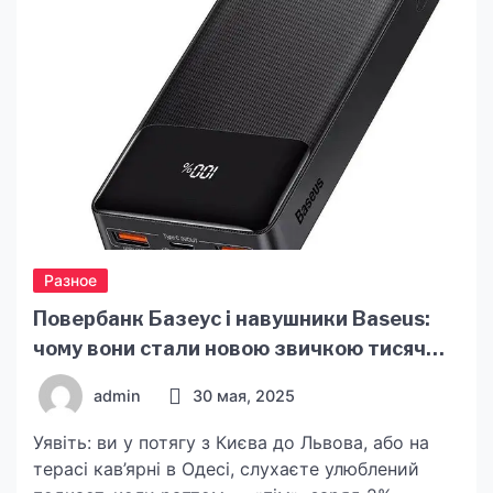
нестандартные способы использования
профнастила от магазина
https://mostasia.com.ua/product-
category/profnastil/, чтобы продемонстрировать
[…]
Разное
Повербанк Базеус і навушники Baseus:
чому вони стали новою звичкою тисяч
українців
admin
30 мая, 2025
Уявіть: ви у потягу з Києва до Львова, або на
терасі кав’ярні в Одесі, слухаєте улюблений