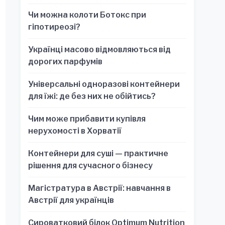
обязательно для стратегических
Чи можна колоти Ботокс при
решений
гіпотиреозі?
Українці масово відмовляються від
дорогих парфумів
Універсальні одноразові контейнери
для їжі: де без них не обійтись?
Чим може прибавити купівля
нерухомості в Хорватії
Контейнери для суші — практичне
рішення для сучасного бізнесу
Магістратура в Австрії: навчання в
Австрії для українців
Сироватковий білок Optimum Nutrition