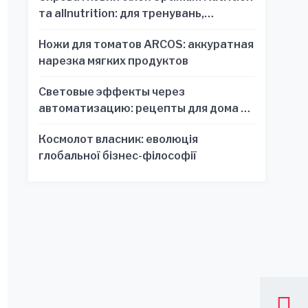
та allnutrition: для тренувань,
відновлення та зручності
Ножи для томатов ARCOS: аккуратная
нарезка мягких продуктов
Световые эффекты через
автоматизацию: рецепты для дома и
офиса
Космолот власник: еволюція
глобальної бізнес-філософії