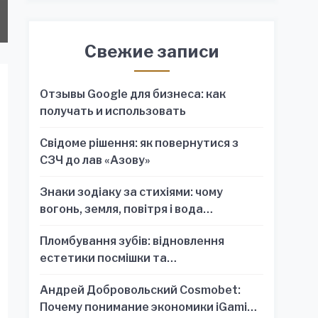
Свежие записи
Отзывы Google для бизнеса: как
получать и использовать
Свідоме рішення: як повернутися з
СЗЧ до лав «Азову»
Знаки зодіаку за стихіями: чому
вогонь, земля, повітря і вода
пояснюють характер краще, ніж один
Пломбування зубів: відновлення
знак
естетики посмішки та
функціональності зубного ряду
Андрей Добровольский Cosmobet:
Почему понимание экономики iGaming