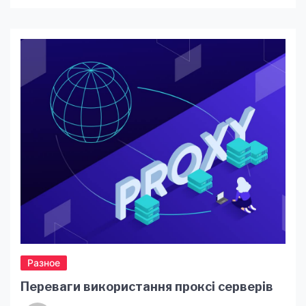
частью жизни украинских женщин. Устройства
выбирают для личного пользования, чтобы
быть на волне технологий и красоты. Samsung
S25 — флагман, который понимает женщин
Galaxy S25 Samsung — это не просто смартфон,
а стильный помощник, который идеально
вписывается в ритм жизни современных […]
Разное
Переваги використання проксі серверів