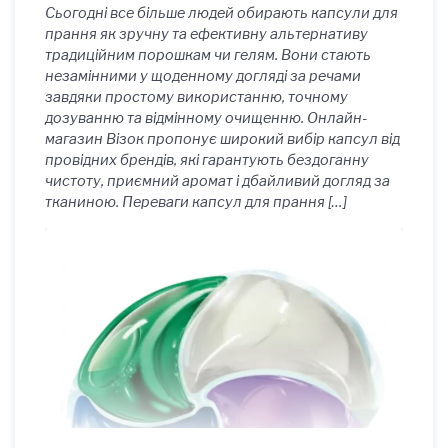
Сьогодні все більше людей обирають капсули для
прання як зручну та ефективну альтернативу
традиційним порошкам чи гелям. Вони стають
незамінними у щоденному догляді за речами
завдяки простому використанню, точному
дозуванню та відмінному очищенню. Онлайн-
магазин Візок пропонує широкий вибір капсул від
провідних брендів, які гарантують бездоганну
чистоту, приємний аромат і дбайливий догляд за
тканиною. Переваги капсул для прання […]