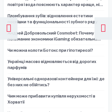
повітря і вода пояснюють характер краще, ніж
один знак
Пломбування зубів: відновлення естетики
посмішки та функціональності зубного ряду
Андрей Добровольский Cosmobet: Почему
понимание экономики iGaming обязательно
для стратегических решений
Чи можна колоти Ботокс при гіпотиреозі?
Українці масово відмовляються від дорогих
парфумів
Універсальні одноразові контейнери для їжі: де
без них не обійтись?
Чим може прибавити купівля нерухомості в
Хорватії