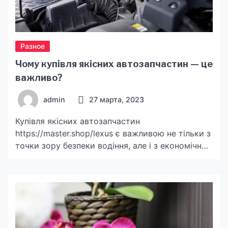
Разное
Чому купівля якісних автозапчастин — це
важливо?
admin
27 марта, 2023
Купівля якісних автозапчастин
https://master.shop/lexus є важливою не тільки з
точки зору безпеки водіння, але і з економічних
міркувань. Незалежно від того, яким
автомобілем ви володієте, рано чи пізно вам
знадобиться заміна певних деталей. І тут
важливо зрозуміти, що не всі запчастини
створені рівними. Плюси купівлі якісних
автозапчастин Оригінальні запчастини, які