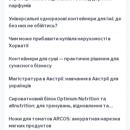
парфумів
Універсальні одноразові контейнери для їжі: де
без них не обійтись?
Чим може прибавити купівля нерухомості в
Хорватії
Контейнери для суші — практичне рішення для
сучасного бізнесу
Магістратура в Австрії: навчання в Австрії для
українців
Сироватковий білок Optimum Nutrition та
allnutrition: для тренувань, відновлення та
зручності
Ножи для томатов ARCOS: аккуратная нарезка
мягких продуктов