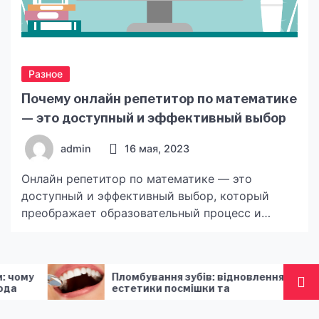
Разное
Почему онлайн репетитор по математике
— это доступный и эффективный выбор
admin
16 мая, 2023
Онлайн репетитор по математике — это
доступный и эффективный выбор, который
преображает образовательный процесс и
открывает двери к успеху для всех желающих
улучшить свои математические навыки. В этой
эпохе быстрого развития технологий и
Пломбування зубів: відновлення
Андрей Д
глобальной связанности, онлайн репетитор
естетики посмішки та
Cosmobet
Киев предоставляет неограниченные
функціональності зубного ряду
экономик
обязатель
возможности обучения и дает каждому