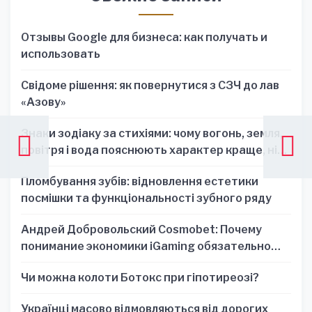
Отзывы Google для бизнеса: как получать и
использовать
Свідоме рішення: як повернутися з СЗЧ до лав
«Азову»
Знаки зодіаку за стихіями: чому вогонь, земля,
повітря і вода пояснюють характер краще, ніж
один знак
Пломбування зубів: відновлення естетики
посмішки та функціональності зубного ряду
Андрей Добровольский Cosmobet: Почему
понимание экономики iGaming обязательно
для стратегических решений
Чи можна колоти Ботокс при гіпотиреозі?
Українці масово відмовляються від дорогих