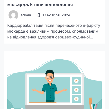
міокарда: Етапи відновлення
admin
17 ноября, 2024
Кардіореабілітація після перенесеного інфаркту
міокарда є важливим процесом, спрямованим
на відновлення здоров’я серцево-судинної
системи та покращення загальної якості життя
пацієнта. Основна мета кардіореабілітації –
знизити ризик повторного інфаркту,
стабілізувати роботу серця та поступово
повернути пацієнта до активного життя. Етапи
Кардіореабілітації після Інфаркту 1.
Стаціонарний етап Перший етап реабілітації
відбувається у лікарняному середовищі, де
пацієнт перебуває […]