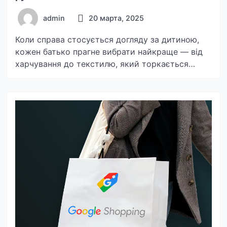
admin
20 марта, 2025
Коли справа стосується догляду за дитиною,
кожен батько прагне вибрати найкраще — від
харчування до текстилю, який торкається
ніжної дитячої шкіри. Дитячі рушники є одним із
важливих, але часто недооцінених аксесуарів.
Чому варто інвестувати саме у високоякісні
дитячі рушники, а не в звичайні дешеві
варіанти? Відповідь криється у комфорті,
безпеці та довговічності. Ось основні причини,
[…]