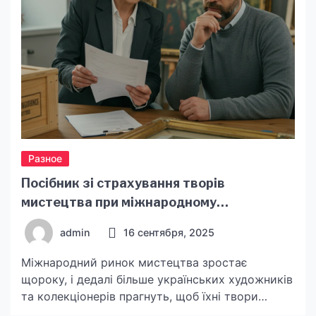
і, головне, забезпечити постійний супровід.
Mnews […]
Разное
Посібник зі страхування творів
мистецтва при міжнародному
пересиланні
admin
16 сентября, 2025
Міжнародний ринок мистецтва зростає
щороку, і дедалі більше українських художників
та колекціонерів прагнуть, щоб їхні твори
побачив світ. Але разом із цим виникають і