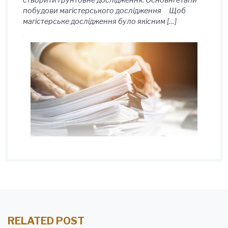
створити ґрунтовне дослідження. Основні етапи
побудови магістерського дослідження Щоб
магістерське дослідження було якісним […]
RELATED POST