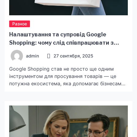
Разное
Налаштування та супровід Google
Shopping: чому слід співпрацювати з
профі
admin
27 сентября, 2025
Google Shopping став не просто ще одним
інструментом для просування товарів — це
потужна екосистема, яка допомагає бізнесам
знаходити нових клієнтів, масштабувати
продажі та залишатися
конкурентоспроможними навіть у
найскладніших нішах. Проте, щоб отримати
максимум від цієї платформи, недостатньо
просто «залити» фід товарів — важливо
грамотно налаштувати кампанії, оптимізувати їх