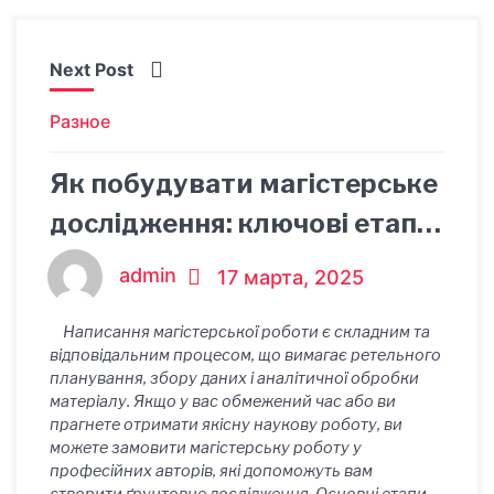
Next Post
Разное
Як побудувати магістерське
дослідження: ключові етапи,
правила та приклади
admin
17 марта, 2025
Написання магістерської роботи є складним та
відповідальним процесом, що вимагає ретельного
планування, збору даних і аналітичної обробки
матеріалу. Якщо у вас обмежений час або ви
прагнете отримати якісну наукову роботу, ви
можете замовити магістерську роботу у
професійних авторів, які допоможуть вам