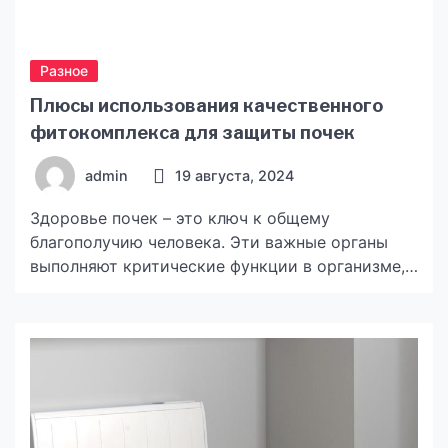
Разное
Плюсы использования качественного
фитокомплекса для защиты почек
admin
19 августа, 2024
Здоровье почек – это ключ к общему
благополучию человека. Эти важные органы
выполняют критические функции в организме,
такие как фильтрация крови, поддержание
баланса электролитов, регулирование
артериального давления и выведение излишков
жидкости и токсинов. Однако в современном
мире почки часто подвергаются значительным
нагрузкам из-за неправильного питания,
стресса, воздействия токсинов и других