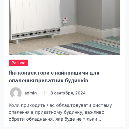
факторов. Использование качественного
фитокомплекса нокамен […]
Разное
Які конвектори є найкращими для
опалення приватних будинків
admin
8 сентября, 2024
Коли приходить час облаштовувати систему
опалення в приватному будинку, важливо
обрати обладнання, яке буде не тільки
ефективним, але й економічним у споживанні