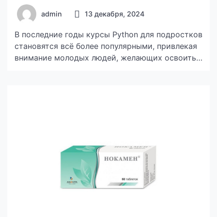
admin
13 декабря, 2024
В последние годы курсы Python для подростков
становятся всё более популярными, привлекая
внимание молодых людей, желающих освоить
программирование. Этот язык, благодаря своей
простоте и универсальности, стал отличным
выбором для начинающих. Но что именно
изучают подростки на курсах Python? Какие
темы и проекты делают обучение не только
полезным, но и увлекательным? В этой статье
мы расскажем […]