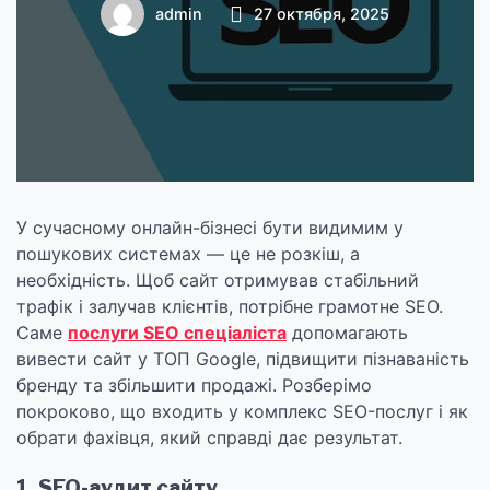
покроковий огляд і
admin
27 октября, 2025
поради експерта
У сучасному онлайн-бізнесі бути видимим у
пошукових системах — це не розкіш, а
необхідність. Щоб сайт отримував стабільний
трафік і залучав клієнтів, потрібне грамотне SEO.
Саме
послуги SEO спеціаліста
допомагають
вивести сайт у ТОП Google, підвищити пізнаваність
бренду та збільшити продажі. Розберімо
покроково, що входить у комплекс SEO-послуг і як
обрати фахівця, який справді дає результат.
1. SEO-аудит сайту