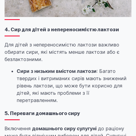
4. Сир для дітей з непереносимістю лактози
Для дітей з непереносимістю лактози важливо
обирати сири, які містять менше лактози або є
безлактозними.
Сири з низьким вмістом лактози
: Багато
твердих і витриманих сирів мають знижений
рівень лактози, що може бути корисно для
дітей, які мають проблеми з її
перетравленням.
5. Переваги домашнього сиру
Включення
домашнього сиру сулугуні
до раціону
може бути відмінним вибором для дітей. Сулугуні