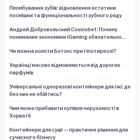
один знак
Пломбування зубів: відновлення естетики
посмішки та функціональності зубного ряду
Андрей Добровольский Cosmobet: Почему
понимание экономики iGaming обязательно
для стратегических решений
Чи можна колоти Ботокс при гіпотиреозі?
Українці масово відмовляються від дорогих
парфумів
Універсальні одноразові контейнери для їжі: де
без них не обійтись?
Чим може прибавити купівля нерухомості в
Хорватії
Контейнери для суші — практичне рішення для
сучасного бізнесу