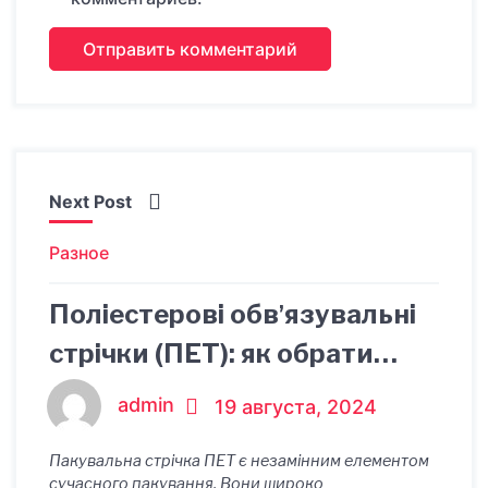
Next Post
Разное
Поліестерові обвʼязувальні
стрічки (ПЕТ): як обрати
оптимальний варіант для
admin
19 августа, 2024
вашого бізнесу
Пакувальна стрічка ПЕТ є незамінним елементом
сучасного пакування. Вони широко