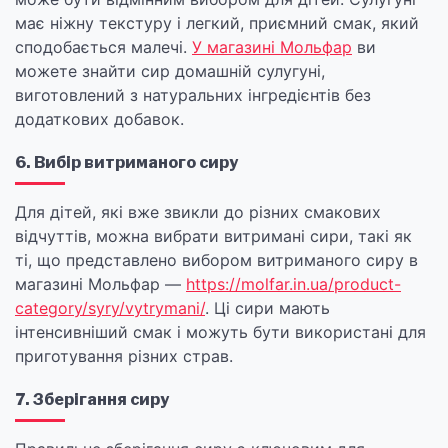
має ніжну текстуру і легкий, приємний смак, який
сподобається малечі.
У магазині Мольфар
ви
можете знайти сир домашній сулугуні,
виготовлений з натуральних інгредієнтів без
додаткових добавок.
6. Вибір витриманого сиру
Для дітей, які вже звикли до різних смакових
відчуттів, можна вибрати витримані сири, такі як
ті, що представлено вибором витриманого сиру в
магазині Мольфар —
https://molfar.in.ua/product-
category/syry/vytrymani/
. Ці сири мають
інтенсивніший смак і можуть бути використані для
приготування різних страв.
7. Зберігання сиру