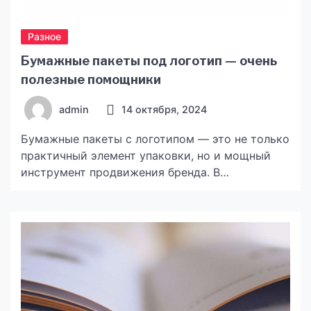
Разное
Бумажные пакеты под логотип — очень
полезные помощники
admin
14 октября, 2024
Бумажные пакеты с логотипом — это не только
практичный элемент упаковки, но и мощный
инструмент продвижения бренда. В
современном мире бизнеса, где визуальная
идентичность играет важную роль,
брендированные пакеты помогают компаниям
выделяться на фоне конкурентов и
формировать у потребителей ассоциации с
качеством и вниманием к деталям. На
сайте https://gift-k.com.ua/ru/products/paketi-
pod-nanesenie/ заказать такие пакеты