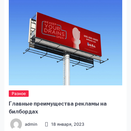
такие произведения способны вдохновить
достижения и структурировать мнения
относительно профессионального и
личностного роста. На сайте книжного онлайн
магазина ufreida.com.ua вы найдете коллекцию
таких книг, […]
Разное
Главные преимущества рекламы на
билбордах
admin
18 января, 2023