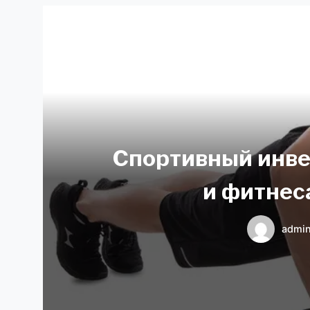
Спортивный инве
и фитнес
admi