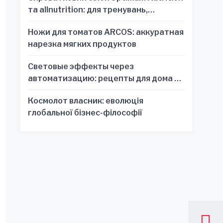
та allnutrition: для тренувань,
відновлення та зручності
Ножи для томатов ARCOS: аккуратная
нарезка мягких продуктов
Световые эффекты через
автоматизацию: рецепты для дома и
офиса
Космолот власник: еволюція
глобальної бізнес-філософії