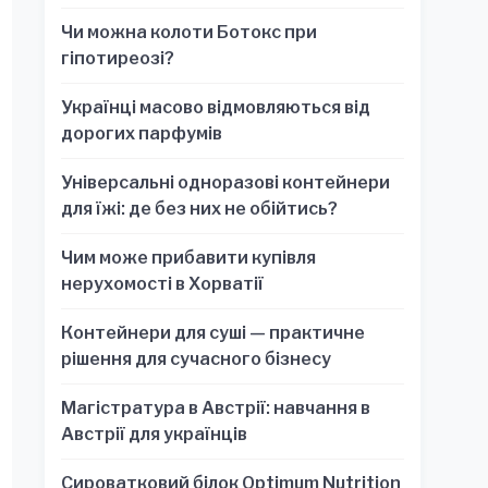
обязательно для стратегических
Чи можна колоти Ботокс при
решений
гіпотиреозі?
Українці масово відмовляються від
дорогих парфумів
Універсальні одноразові контейнери
для їжі: де без них не обійтись?
Чим може прибавити купівля
нерухомості в Хорватії
Контейнери для суші — практичне
рішення для сучасного бізнесу
Магістратура в Австрії: навчання в
Австрії для українців
Сироватковий білок Optimum Nutrition