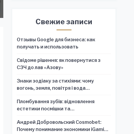
Свежие записи
Отзывы Google для бизнеса: как
получать и использовать
Свідоме рішення: як повернутися з
СЗЧ до лав «Азову»
Знаки зодіаку за стихіями: чому
вогонь, земля, повітря і вода
пояснюють характер краще, ніж один
Пломбування зубів: відновлення
знак
естетики посмішки та
функціональності зубного ряду
Андрей Добровольский Cosmobet:
Почему понимание экономики iGaming