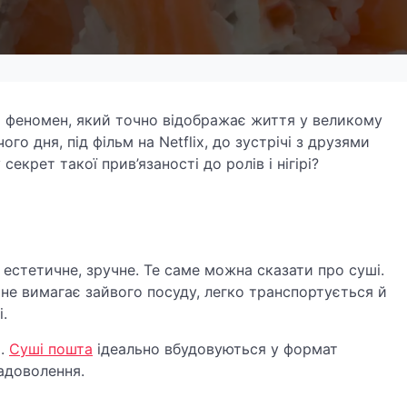
й феномен, який точно відображає життя у великому
го дня, під фільм на Netflix, до зустрічі з друзями
екрет такої прив’язаності до ролів і нігірі?
 естетичне, зручне. Те саме можна сказати про суші.
, не вимагає зайвого посуду, легко транспортується й
.
ь.
Суші пошта
ідеально вбудовуються у формат
адоволення.