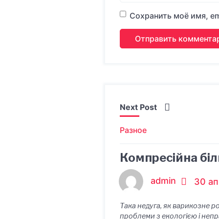
Сохранить моё имя, em
Next Post
Разное
Компресійна біл
admin
30 ап
Така недуга, як варикозне р
проблеми з екологією і непр