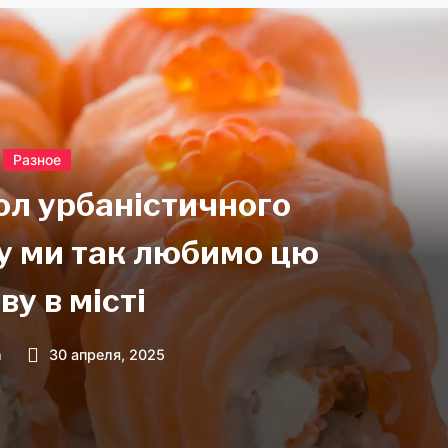
Разное
ол урбаністичного
у ми так любимо цю
ву в місті
n
30 апреля, 2025