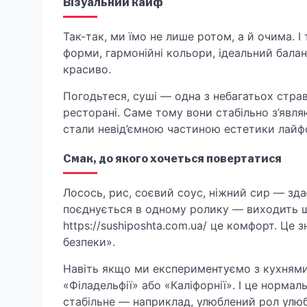
Візуальний кайф
Так-так, ми їмо не лише ротом, а й очима. І
форми, гармонійні кольори, ідеальний баланс
красиво.
Погодьтеся, суші — одна з небагатьох страв
ресторані. Саме тому вони стабільно з’являю
стали невід’ємною частиною естетики лайфс
Смак, до якого хочеться повертатися
Лосось, рис, соєвий соус, ніжний сир — зда
поєднується в одному ролику — виходить що
https://sushiposhta.com.ua/ це комфорт. Це
безпеки».
Навіть якщо ми експериментуємо з кухнями 
«Філадельфії» або «Каліфорнії». І це нормал
стабільне — наприклад, улюблений рол улюб