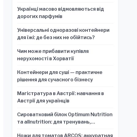
Українці масово відмовляються від
дорогих парфумів
Універсальні одноразові контейнери
для їжі: де без них не обійтись?
Чим може прибавити купівля
нерухомості в Хорватії
Контейнери для суші — практичне
рішення для сучасного бізнесу
Магістратура в Австрії: навчання в
Австрії для українців
Сироватковий білок Optimum Nutrition
та allnutrition: для тренувань,
відновлення та зручності
Ножи для томатов ARCOS: аккуратная