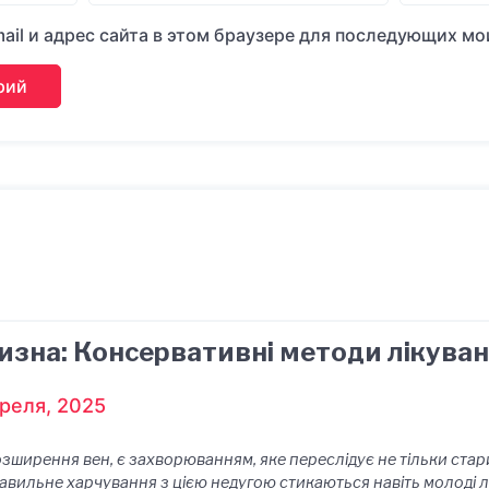
ail и адрес сайта в этом браузере для последующих м
изна: Консервативні методи лікува
реля, 2025
озширення вен, є захворюванням, яке переслідує не тільки стар
авильне харчування з цією недугою стикаються навіть молоді люд