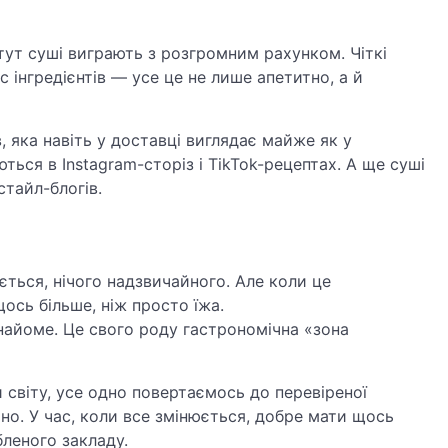
 тут суші виграють з розгромним рахунком. Чіткі
 інгредієнтів — усе це не лише апетитно, а й
, яка навіть у доставці виглядає майже як у
ться в Instagram-сторіз і TikTok-рецептах. А ще суші
тайл-блогів.
ється, нічого надзвичайного. Але коли це
сь більше, ніж просто їжа.
 знайоме. Це свого роду гастрономічна «зона
світу, усе одно повертаємось до перевіреної
ьно. У час, коли все змінюється, добре мати щось
леного закладу.