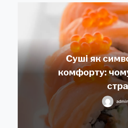
Суші як симв
комфорту: чом
стра
admi