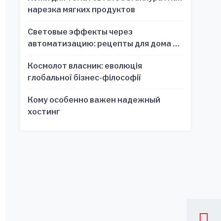
нарезка мягких продуктов
Световые эффекты через
автоматизацию: рецепты для дома и
офиса
Космолот власник: еволюція
глобальної бізнес-філософії
Кому особенно важен надежный
хостинг