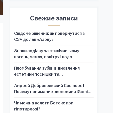
Свежие записи
Свідоме рішення: як повернутися з
СЗЧ до лав «Азову»
Знаки зодіаку за стихіями: чому
вогонь, земля, повітря і вода
пояснюють характер краще, ніж один
Пломбування зубів: відновлення
знак
естетики посмішки та
функціональності зубного ряду
Андрей Добровольский Cosmobet:
Почему понимание экономики iGaming
обязательно для стратегических
Чи можна колоти Ботокс при
решений
гіпотиреозі?