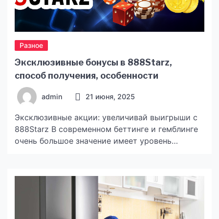
Разное
Эксклюзивные бонусы в 888Starz,
способ получения, особенности
admin
21 июня, 2025
Эксклюзивные акции: увеличивай выигрыши с
888Starz В современном беттинге и гемблинге
очень большое значение имеет уровень
взаимодействия игровой платформы и клиента.
Ни один букмекер или онлайн казино не
упустит возможность повысить
привлекательность своего игрового продукта,
предоставляя пользователям наиболее
выгодные условия для ставок. Это хорошо