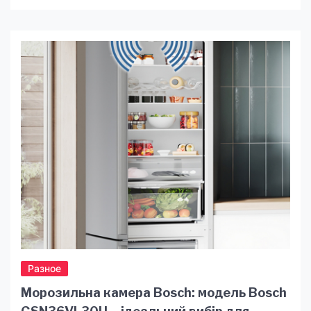
Однако, как и любая другая техника,
холодильники подвержены износу, поломкам и
временами требуют профессионального
вмешательства для их исправления. В этой
статье мы рассмотрим ключевые причины, по
которым мастер по ремонту холодильников в
Кривом Роге может оказаться вашим
спасителем. Экспертиза и опыт […]
Разное
Морозильна камера Bosch: модель Bosch