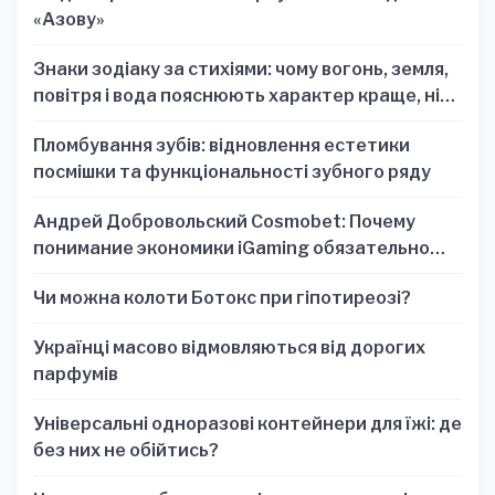
«Азову»
Знаки зодіаку за стихіями: чому вогонь, земля,
повітря і вода пояснюють характер краще, ніж
один знак
Пломбування зубів: відновлення естетики
посмішки та функціональності зубного ряду
Андрей Добровольский Cosmobet: Почему
понимание экономики iGaming обязательно
для стратегических решений
Чи можна колоти Ботокс при гіпотиреозі?
Українці масово відмовляються від дорогих
парфумів
Універсальні одноразові контейнери для їжі: де
без них не обійтись?