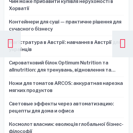
Чим може прибавити купівля нерухомості в
Хорватії
Контейнери для суші — практичне рішення для
сучасного бізнесу
Магістратура в Австрії: навчання в Австрії для
українців
Сироватковий білок Optimum Nutrition та
allnutrition: для тренувань, відновлення та
зручності
Ножи для томатов ARCOS: аккуратная нарезка
мягких продуктов
Световые эффекты через автоматизацию:
рецепты для дома и офиса
Космолот власник: еволюція глобальної бізнес-
філософії