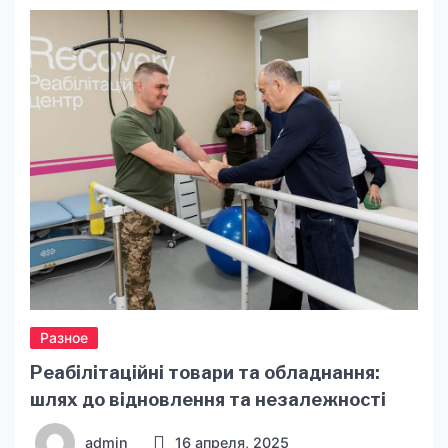
выбрать надёжный и качественный магазин, где
вы сможете купить электронную сигарету с
гарантией качества, безопасности и свежести.
В данной статье мы обсудим основные
критерии выбора подходящего места для
покупки, чтобы избежать […]
Разное
Реабілітаційні товари та обладнання:
шлях до відновлення та незалежності
admin
16 апреля, 2025