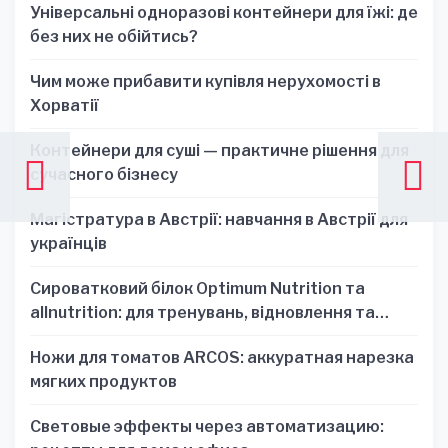
Універсальні одноразові контейнери для їжі: де
без них не обійтись?
Чим може прибавити купівля нерухомості в
Хорватії
Контейнери для суші — практичне рішення для
сучасного бізнесу
Магістратура в Австрії: навчання в Австрії для
українців
Сироватковий білок Optimum Nutrition та
allnutrition: для тренувань, відновлення та
зручності
Ножи для томатов ARCOS: аккуратная нарезка
мягких продуктов
Световые эффекты через автоматизацию: