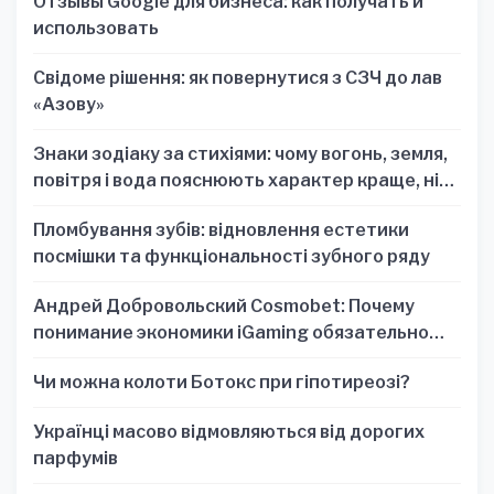
Отзывы Google для бизнеса: как получать и
использовать
Свідоме рішення: як повернутися з СЗЧ до лав
«Азову»
Знаки зодіаку за стихіями: чому вогонь, земля,
повітря і вода пояснюють характер краще, ніж
один знак
Пломбування зубів: відновлення естетики
посмішки та функціональності зубного ряду
Андрей Добровольский Cosmobet: Почему
понимание экономики iGaming обязательно
для стратегических решений
Чи можна колоти Ботокс при гіпотиреозі?
Українці масово відмовляються від дорогих
парфумів