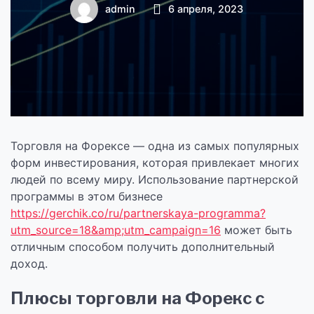
партнерской
admin
6 апреля, 2023
программой
Торговля на Форексе — одна из самых популярных
форм инвестирования, которая привлекает многих
людей по всему миру. Использование партнерской
программы в этом бизнесе
https://gerchik.co/ru/partnerskaya-programma?
utm_source=18&amp;utm_campaign=16
может быть
отличным способом получить дополнительный
доход.
Плюсы торговли на Форекс с