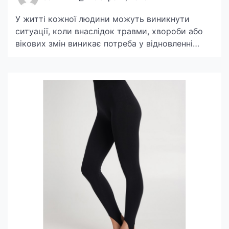
У житті кожної людини можуть виникнути
ситуації, коли внаслідок травми, хвороби або
вікових змін виникає потреба у відновленні
втрачених функцій організму. У цьому процесі
ключову роль відіграють реабілітаційні товари
та обладнання. Вони допомагають відновити
рухливість, покращити якість життя,
адаптуватися до нових фізичних можливостей
та повернутися до повноцінної діяльності.
Ринок реабілітаційних товарів надзвичайно
різноманітний і пропонує […]