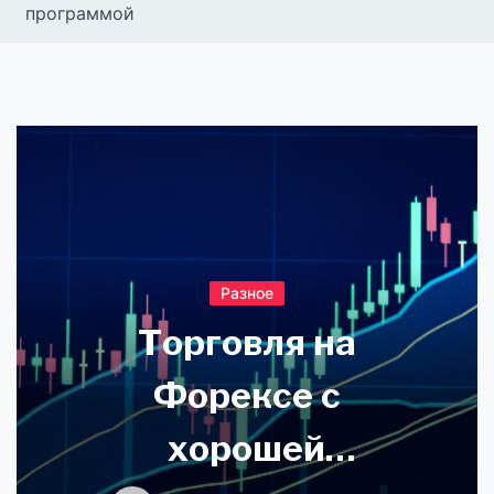
программой
Разное
Торговля на
Форексе с
хорошей