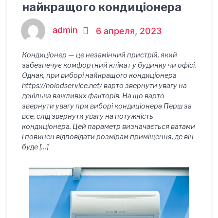
найкращого кондиціонера
admin
6 апреля, 2023
Кондиціонер — це незамінний пристрій, який
забезпечує комфортний клімат у будинку чи офісі.
Однак, при виборі найкращого кондиціонера
https://holodservice.net/ варто звернути увагу на
декілька важливих факторів. На що варто
звернути увагу при виборі кондиціонера Перш за
все, слід звернути увагу на потужність
кондиціонера. Цей параметр визначається ватами
і повинен відповідати розмірам приміщення, де він
буде […]