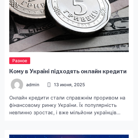
Разное
Кому в Україні підходять онлайн кредити
admin
13 июня, 2025
Онлайн кредити стали справжнім проривом на
фінансовому ринку України. Їх популярність
невпинно зростає, і вже мільйони українців
скористались такою можливістю. Це не дивно
— простота оформлення, мінімум документів і
блискавична швидкість ухвалення рішень