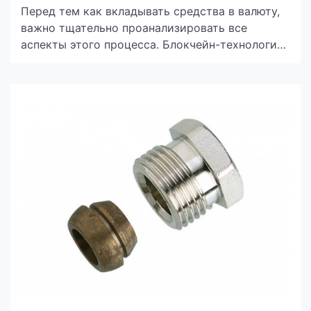
Перед тем как вкладывать средства в валюту,
важно тщательно проанализировать все
аспекты этого процесса. Блокчейн-технологии
открывают перед вами новые горизонты,
предоставляя шансы для оптимизации
капиталовложений. Однако не стоит забывать о
потенциальных угрозах, связанных с высокой
волатильностью и недостаточной регуляцией.
Внимательное изучение площадок в интернете,
таких как https://cryptofin.com.ua/, а также
основ рынка поможет минимизировать
опасности и извлечь […]