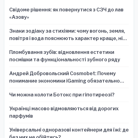
Свідоме рішення: як повернутися з СЗЧ до лав
«Азову»
Знаки зодіаку за стихіями: чому вогонь, земля,
повітря і вода пояснюють характер краще, ніж
один знак
Пломбування зубів: відновлення естетики
посмішки та функціональності зубного ряду
Андрей Добровольский Cosmobet: Почему
понимание экономики iGaming обязательно
для стратегических решений
Чи можна колоти Ботокс при гіпотиреозі?
Українці масово відмовляються від дорогих
парфумів
Універсальні одноразові контейнери для їжі: де
без них не обійтись?