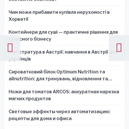
Чим може прибавити купівля нерухомості в
Хорватії
Контейнери для суші — практичне рішення для
сучасного бізнесу
Магістратура в Австрії: навчання в Австрії для
українців
Сироватковий білок Optimum Nutrition та
allnutrition: для тренувань, відновлення та
зручності
Ножи для томатов ARCOS: аккуратная нарезка
мягких продуктов
Световые эффекты через автоматизацию:
рецепты для дома и офиса