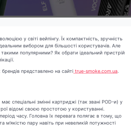
люцією у світі вейпінгу. Їх компактність, зручність
ідеальним вибором для більшості користувачів. Але
х такими популярними? Як обрати ідеальний пристрій
ікації.
брендів представлено на сайті
true-smoke.com.ua
.
ає спеціальні змінні картриджі (так звані POD-и) у
строї відомі своєю простотою у користуванні.
ріод часу. Головна їх перевага полягає в тому, що
 м’якістю пару навіть при невеликій потужності