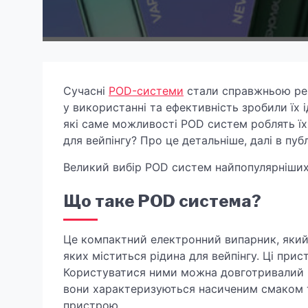
Сучасні
POD-системи
стали справжньою рево
у використанні та ефективність зробили їх 
які саме можливості POD систем роблять ї
для вейпінгу? Про це детальніше, далі в публ
Великий вибір POD систем найпопулярніших 
Що таке POD система?
Це компактний електронний випарник, який м
яких міститься рідина для вейпінгу. Ці при
Користуватися ними можна довготривалий пе
вони характеризуються насиченим смаком та
пристрою.