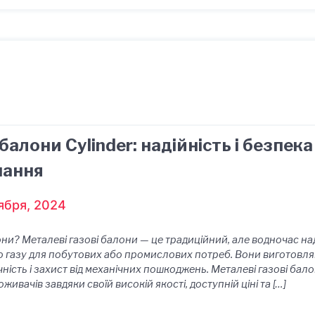
балони Cylinder: надійність і безпек
нання
ября, 2024
они? Металеві газові балони — це традиційний, але водночас над
газу для побутових або промислових потреб. Вони виготовляют
чність і захист від механічних пошкоджень. Металеві газові бало
ивачів завдяки своїй високій якості, доступній ціні та […]