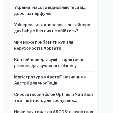
Українці масово відмовляються від
дорогих парфумів
Універсальні одноразові контейнери
для їжі: де без них не обійтись?
Чим може прибавити купівля
нерухомості в Хорватії
Контейнери для суші — практичне
рішення для сучасного бізнесу
Магістратура в Австрії: навчання в
Австрії для українців
Сироватковий білок Optimum Nutrition
та allnutrition: для тренувань,
відновлення та зручності
Ножи для томатов ARCOS: аккуратная