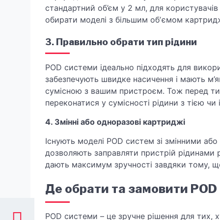
стандартний об’єм у 2 мл, для користувачі
обирати моделі з більшим обʼємом картрид
3. Правильно обрати тип рідини
POD системи ідеально підходять для викори
забезпечують швидке насичення і мають м’я
сумісною з вашим пристроєм. Тож перед ти
переконатися у сумісності рідини з тією ч
4. Змінні або одноразові картриджі
Існують моделі POD систем зі змінними аб
дозволяють заправляти пристрій рідинами р
дають максимум зручності завдяки тому, щ
Де обрати та замовити POD
POD системи – це зручне рішення для тих, 