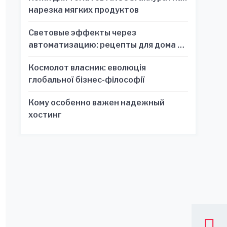
нарезка мягких продуктов
Световые эффекты через
автоматизацию: рецепты для дома и
офиса
Космолот власник: еволюція
глобальної бізнес-філософії
Кому особенно важен надежный
хостинг