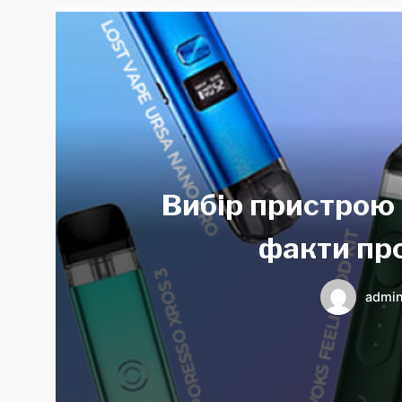
Вибір пристрою 
факти пр
admi