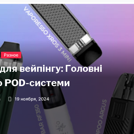
Разное
для вейпінгу: Головні
о POD-системи
n
19 ноября, 2024