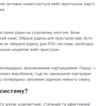
в які активно користуються вейп пристроєм, варто
жа.
стання рідин на сольовому нікотині. Вони
кий смак. Обрана рідина для пристрою має бути
м як обирати рідину для POD системи, необхідно
и іншою моделлю вейп пристрою.
о попередньо заправленими картриджами. Перші —
ізних виробників, тоді як одноразові картриджі
о попередньо заповнені рідиною певного смаку.
 систему?
хто шукає компактний, стильний та ефективний