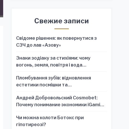
Свежие записи
Свідоме рішення: як повернутися з
СЗЧ до лав «Азову»
Знаки зодіаку за стихіями: чому
вогонь, земля, повітря і вода
пояснюють характер краще, ніж один
Пломбування зубів: відновлення
знак
естетики посмішки та
функціональності зубного ряду
Андрей Добровольский Cosmobet:
Почему понимание экономики iGaming
обязательно для стратегических
Чи можна колоти Ботокс при
решений
гіпотиреозі?