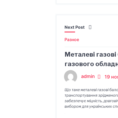
Next Post
Разное
Металеві газові 
газового облад
admin
19 но
Що таке металеві газові бал
транспортування зрідженого 
забезпечує міцність, довгові
вибором для українських спож