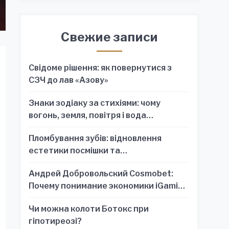
Свежие записи
Свідоме рішення: як повернутися з
СЗЧ до лав «Азову»
Знаки зодіаку за стихіями: чому
вогонь, земля, повітря і вода
пояснюють характер краще, ніж один
Пломбування зубів: відновлення
знак
естетики посмішки та
функціональності зубного ряду
Андрей Добровольский Cosmobet:
Почему понимание экономики iGaming
обязательно для стратегических
Чи можна колоти Ботокс при
решений
гіпотиреозі?