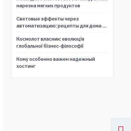
нарезка мягких продуктов
Световые эффекты через
автоматизацию: рецепты для дома и
офиса
Космолот власник: еволюція
глобальної бізнес-філософії
Кому особенно важен надежный
хостинг