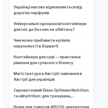
Українці масово відмовляються від
дорогих парфумів
Універсальні одноразові контейнери
для їжі: де без них не обійтись?
Чим може прибавити купівля
нерухомості в Хорватії
Контейнери для суші — практичне
рішення для сучасного бізнесу
Магістратура в Австрії: навчання в
Австрії для українців
Сироватковий білок Optimum Nutrition
та allnutrition: для тренувань,
відновлення та зручності
Ножи для томатов ARCOS: аккуратная