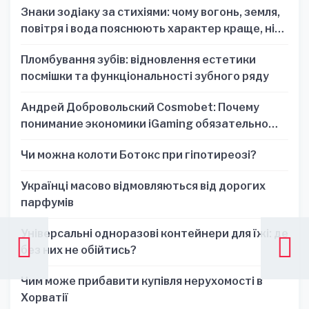
Знаки зодіаку за стихіями: чому вогонь, земля,
повітря і вода пояснюють характер краще, ніж
один знак
Пломбування зубів: відновлення естетики
посмішки та функціональності зубного ряду
Андрей Добровольский Cosmobet: Почему
понимание экономики iGaming обязательно
для стратегических решений
Чи можна колоти Ботокс при гіпотиреозі?
Українці масово відмовляються від дорогих
парфумів
Універсальні одноразові контейнери для їжі: де
без них не обійтись?
Чим може прибавити купівля нерухомості в
Хорватії