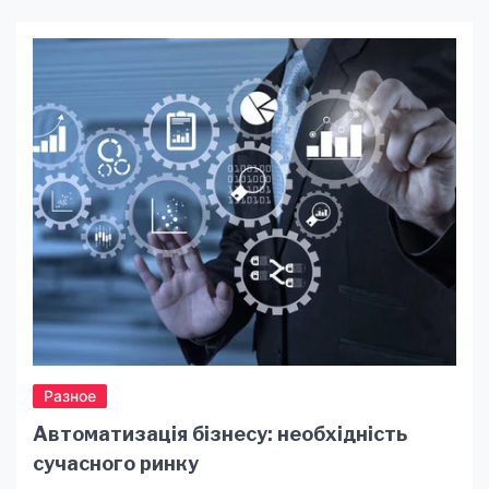
отличается передовыми технологиями, но и
требует специализированного подхода в
обслуживании и ремонте. Почему же так важно
доверить ремонт Тесла опытным
специалистам? Давайте разберемся.
Технологическая сложность Tesla Tesla — это
не обычный автомобиль. Уникальные […]
Разное
Автоматизація бізнесу: необхідність
сучасного ринку