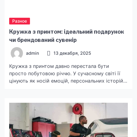
Разное
Кружка з принтом: ідеальний подарунок
чи брендований сувенір
admin
13 декабря, 2025
Кружка з принтом давно перестала бути
просто побутовою річчю. У сучасному світі її
цінують як носій емоцій, персональних історій і
навіть брендового характеру. Коли людина
отримує кружку з унікальним зображенням,
вона зазвичай читає в ній щось більше, ніж
просто аксесуар — це маленький елемент
повсякденності, що нагадує про людей, події чи
компанії. Саме тому такий сувенір […]