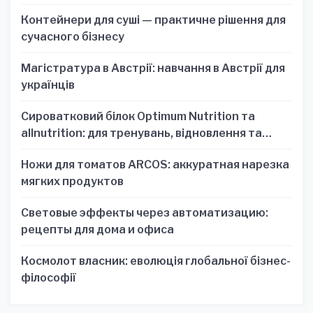
Контейнери для суші — практичне рішення для
сучасного бізнесу
Магістратура в Австрії: навчання в Австрії для
українців
Сироватковий білок Optimum Nutrition та
allnutrition: для тренувань, відновлення та
зручності
Ножи для томатов ARCOS: аккуратная нарезка
мягких продуктов
Световые эффекты через автоматизацию:
рецепты для дома и офиса
Космолот власник: еволюція глобальної бізнес-
філософії