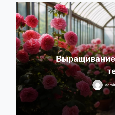
Выращивание 
т
admi