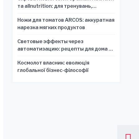
та allnutrition: для тренувань,
відновлення та зручності
Ножи для томатов ARCOS: аккуратная
нарезка мягких продуктов
Световые эффекты через
автоматизацию: рецепты для дома и
офиса
Космолот власник: еволюція
глобальної бізнес-філософії