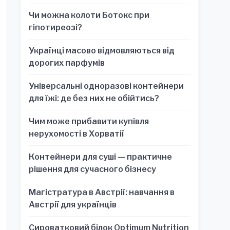
обязательно для стратегических
Чи можна колоти Ботокс при
решений
гіпотиреозі?
Українці масово відмовляються від
дорогих парфумів
Універсальні одноразові контейнери
для їжі: де без них не обійтись?
Чим може прибавити купівля
нерухомості в Хорватії
Контейнери для суші — практичне
рішення для сучасного бізнесу
Магістратура в Австрії: навчання в
Австрії для українців
Сироватковий білок Optimum Nutrition