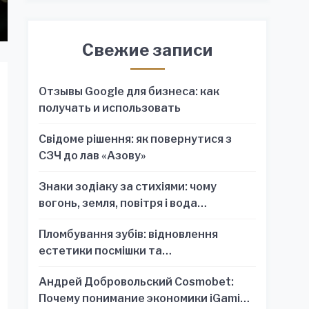
Свежие записи
Отзывы Google для бизнеса: как
получать и использовать
Свідоме рішення: як повернутися з
СЗЧ до лав «Азову»
Знаки зодіаку за стихіями: чому
вогонь, земля, повітря і вода
пояснюють характер краще, ніж один
Пломбування зубів: відновлення
знак
естетики посмішки та
функціональності зубного ряду
Андрей Добровольский Cosmobet:
Почему понимание экономики iGaming