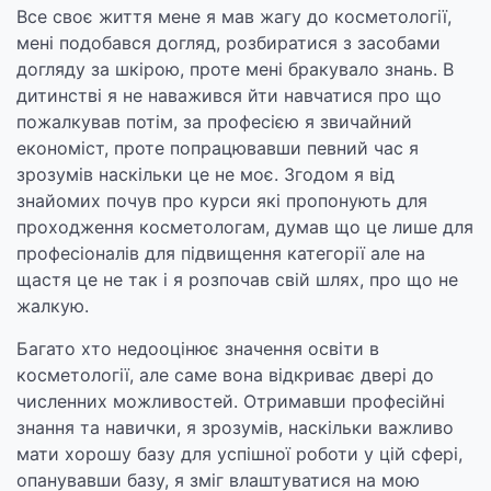
Все своє життя мене я мав жагу до косметології,
мені подобався догляд, розбиратися з засобами
догляду за шкірою, проте мені бракувало знань. В
дитинстві я не наважився йти навчатися про що
пожалкував потім, за професією я звичайний
економіст, проте попрацювавши певний час я
зрозумів наскільки це не моє. Згодом я від
знайомих почув про курси які пропонують для
проходження косметологам, думав що це лише для
професіоналів для підвищення категорії але на
щастя це не так і я розпочав свій шлях, про що не
жалкую.
Багато хто недооцінює значення освіти в
косметології, але саме вона відкриває двері до
численних можливостей. Отримавши професійні
знання та навички, я зрозумів, наскільки важливо
мати хорошу базу для успішної роботи у цій сфері,
опанувавши базу, я зміг влаштуватися на мою