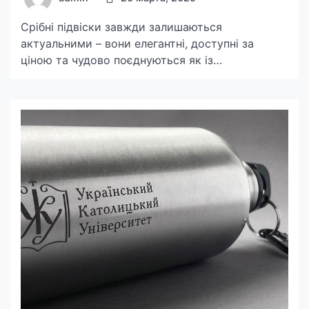
Срібні підвіски завжди залишаються
актуальними – вони елегантні, доступні за
ціною та чудово поєднуються як із
повсякденним, так і з вечірнім гардеробом.
Вибір такої прикраси може бути
продиктований естетичними вподобаннями,
духовними переконаннями або навіть
символічним значенням. Але кому ж варто
придбати срібну підвіску в family-jewelry?
Давайте розглянемо, для кого ця прикраса
стане справжньою знахідкою. Ті, […]