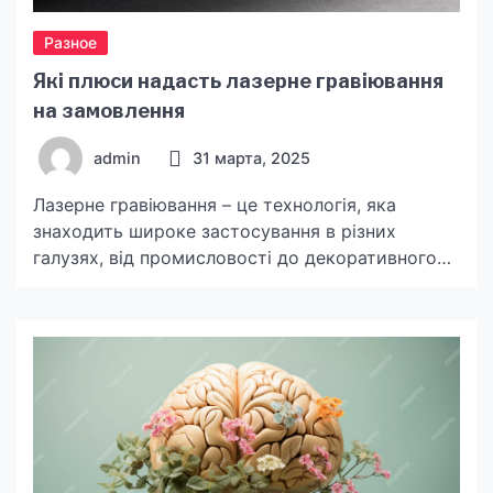
Разное
Які плюси надасть лазерне гравіювання
на замовлення
admin
31 марта, 2025
Лазерне гравіювання – це технологія, яка
знаходить широке застосування в різних
галузях, від промисловості до декоративного
мистецтва. Її популярність постійно зростає,
адже вона дозволяє створювати надзвичайно
точні, естетично привабливі та індивідуальні
вироби. Завдяки лазерному гравіюванню, кожен
може отримати унікальні предмети, які не лише
служать довго, але й набувають особливого
значення завдяки персоналізації. Тож чому
варто […]