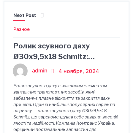
Next Post
Разное
Ролик зсувного даху
Ø30x9,5x18 Schmitz:
надійний вибір для
admin
4 ноября, 2024
вантажних перевезень
Ролик зсувного даху є важливим елементом
вантажних транспортних засобів, який
забезпечує плавне відкриття та закриття даху
причепа. Один із найбільш популярних варіантів
на ринку — ролик зсувного даху Ø30×9,5×18
Schmitz, що зарекомендував себе завдяки високій
якості та надійності. Компанія Комтранс Україна,
офіційний постачальник запчастин для