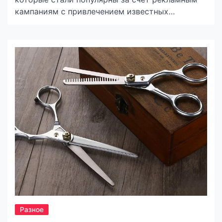
кампаниям с привлечением известных
личностей. Этот вид парфюмерии считается
настоящим произведением искусства,
поскольку готов предложить эксклюзив.
Создание такой продукции предусматривает
долгую и кропотливую работу. Вы
можете купить нишевые духи TWINS Parfum,
которые представлены в широком
разнообразии ароматов. Объемов флаконов
можно выбрать под то, […]
Разное