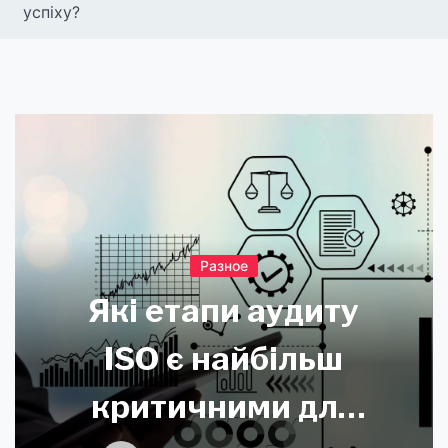
успіху?
Разное
Які етапи аудиту
ISO є найбільш
критичними для