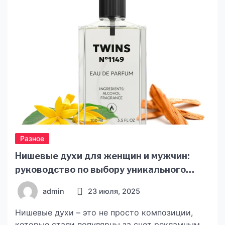
частью онлайн-репутации и локального
продвижения. Отзывы отображаются в профиле
компании, Google Картах и поисковой выдаче.
[…]
Разное
Нишевые духи для женщин и мужчин:
руководство по выбору уникального
аромата
admin
23 июля, 2025
Нишевые духи – это не просто композиции,
которые стали популярны за счет рекламным