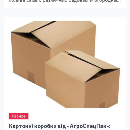
полива самых различных садовых и огородных
культур. С их помощью можно увеличить
урожайность, эффективно бороться с
вредителями, вносить подкормки к корням
растений. Основным компонентом такой
системы являются трубки, по которым вода
поступает на грядки. Купить ленту капельного
полива можно на сайте компании UKRPOLIV.
Преимущества и особенности автополива
Производители […]
Разное
Картонні коробки від «АгроСпецПак»: