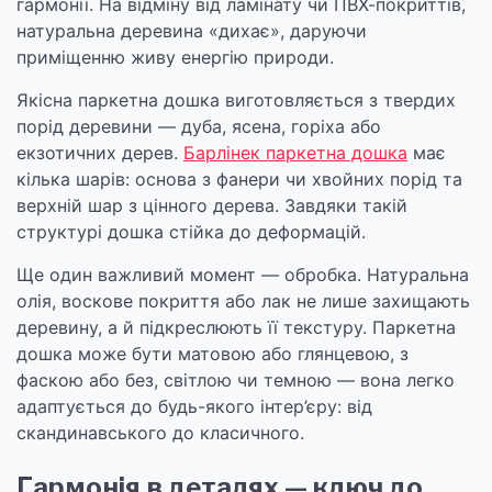
гармонії. На відміну від ламінату чи ПВХ-покриттів,
натуральна деревина «дихає», даруючи
приміщенню живу енергію природи.
Якісна паркетна дошка виготовляється з твердих
порід деревини — дуба, ясена, горіха або
екзотичних дерев.
Барлінек паркетна дошка
має
кілька шарів: основа з фанери чи хвойних порід та
верхній шар з цінного дерева. Завдяки такій
структурі дошка стійка до деформацій.
Ще один важливий момент — обробка. Натуральна
олія, воскове покриття або лак не лише захищають
деревину, а й підкреслюють її текстуру. Паркетна
дошка може бути матовою або глянцевою, з
фаскою або без, світлою чи темною — вона легко
адаптується до будь-якого інтер’єру: від
скандинавського до класичного.
Гармонія в деталях — ключ до