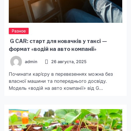
Разное
G CAR: старт для новачків у таксі —
формат «водій на авто компанії»
admin
26 августа, 2025
Починати кар’єру в перевезеннях можна без
власної машини та попереднього досвіду.
Модель «водій на авто компанії» від G
CAR передбачає надання підготовленого
автомобіля, інструктаж, підключення до
агрегаторів і супровід на кожному етапі. Ви
зосереджуєтесь на сервісі та поїздках, а
технічні й організаційні питання бере на себе
автопарк. Суть моделі, простими