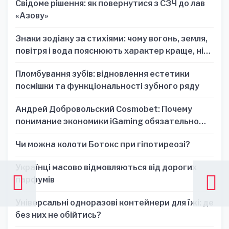
Свідоме рішення: як повернутися з СЗЧ до лав
«Азову»
Знаки зодіаку за стихіями: чому вогонь, земля,
повітря і вода пояснюють характер краще, ніж
один знак
Пломбування зубів: відновлення естетики
посмішки та функціональності зубного ряду
Андрей Добровольский Cosmobet: Почему
понимание экономики iGaming обязательно
для стратегических решений
Чи можна колоти Ботокс при гіпотиреозі?
Українці масово відмовляються від дорогих
парфумів
Універсальні одноразові контейнери для їжі: де
без них не обійтись?