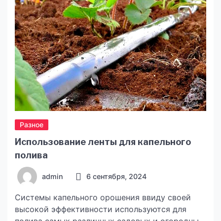
словамиКомпанія забезпечує машину,
страхування, планові огляди й підтримку 24/7,
[…]
Разное
Использование ленты для капельного
полива
admin
6 сентября, 2024
Системы капельного орошения ввиду своей
высокой эффективности используются для