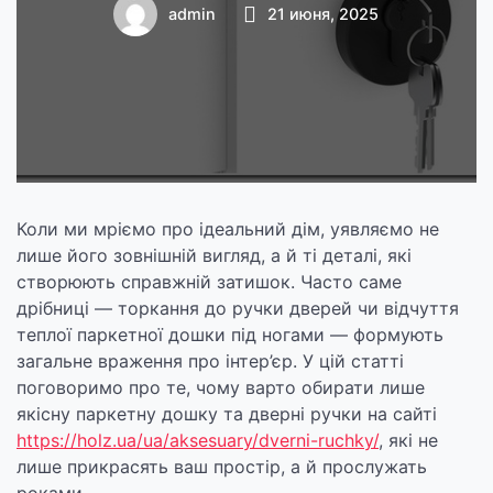
лише найкраще
admin
21 июня, 2025
для свого дому
Коли ми мріємо про ідеальний дім, уявляємо не
лише його зовнішній вигляд, а й ті деталі, які
створюють справжній затишок. Часто саме
дрібниці — торкання до ручки дверей чи відчуття
теплої паркетної дошки під ногами — формують
загальне враження про інтер’єр. У цій статті
поговоримо про те, чому варто обирати лише
якісну паркетну дошку та дверні ручки на сайті
https://holz.ua/ua/aksesuary/dverni-ruchky/
, які не
лише прикрасять ваш простір, а й прослужать