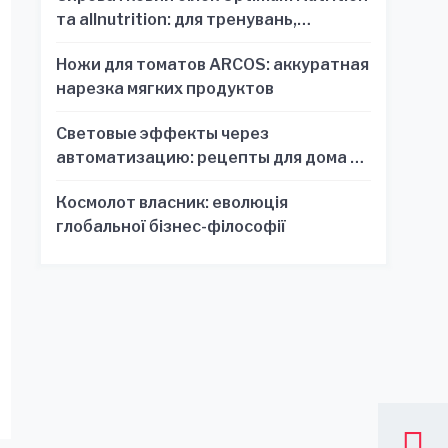
та allnutrition: для тренувань,
відновлення та зручності
Ножи для томатов ARCOS: аккуратная
нарезка мягких продуктов
Световые эффекты через
автоматизацию: рецепты для дома и
офиса
Космолот власник: еволюція
глобальної бізнес-філософії