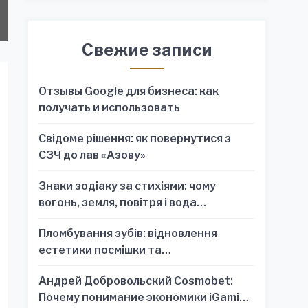
Свежие записи
Отзывы Google для бизнеса: как
получать и использовать
Свідоме рішення: як повернутися з
СЗЧ до лав «Азову»
Знаки зодіаку за стихіями: чому
вогонь, земля, повітря і вода
пояснюють характер краще, ніж один
Пломбування зубів: відновлення
знак
естетики посмішки та
функціональності зубного ряду
Андрей Добровольский Cosmobet:
Почему понимание экономики iGaming