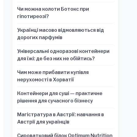
обязательно для стратегических
Чи можна колоти Ботокс при
решений
гіпотиреозі?
Українці масово відмовляються від
дорогих парфумів
Універсальні одноразові контейнери
для їжі: де без них не обійтись?
Чим може прибавити купівля
нерухомості в Хорватії
Контейнери для суші — практичне
рішення для сучасного бізнесу
Магістратура в Австрії: навчання в
Австрії для українців
Сироватковий білок Optimum Nutrition