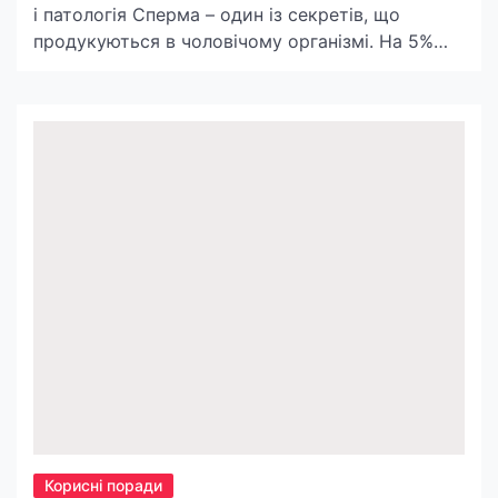
і патологія Сперма – один із секретів, що
продукуються в чоловічому організмі. На 5%
вона складається з сперматозоїдів, решта
складають вітаміни і корисні речовини, які
супроводжують їх на всьому шляху до
яйцеклітини. Кількість і якість сперми
безпосередньо впливає на здатність до зачаття
дитини. Чоловіки починають бити тривогу, коли
[…]
Корисні поради