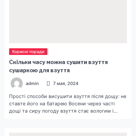
Корисні поради
Скільки часу можна сушити взуття
сушаркою для взуття
admin
7 мая, 2024
Прості способи висушити взуття після дощу: не
ставте його на батарею Восени через часті
дощі та сиру погоду взуття стає вологим і
мокрим. І часом потрібно, щоб вона знову стала
сухою буквально за одну ніч і при цьому не
втратила свою форму та колір. Які лайфхаки