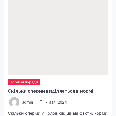
допоможуть вам висушити мокре взуття –
читайте у матеріалі […]
Корисні поради
Скільки сперми виділяється в нормі
admin
7 мая, 2024
Скільки сперми у чоловіків: цікаві факти, норми