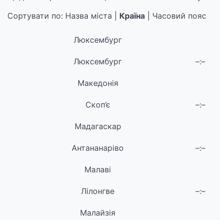
Сортувати по: Назва міста |
Країна
| Часовий пояс
Люксембург
Люксембург
–:–
Македонія
Скоп’є
–:–
Мадагаскар
Антананаріво
–:–
Малаві
Лілонгве
–:–
Малайзія