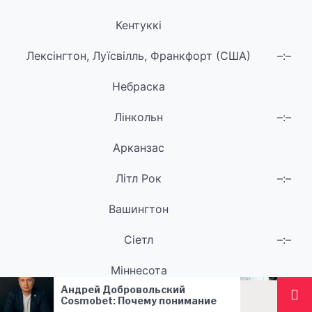
Кентуккі
Лексінгтон, Луїсвілль, Франкфорт (США)
–:–
Небраска
Лінкольн
–:–
Арканзас
Літл Рок
–:–
Вашингтон
Сіетл
–:–
Міннесота
бровольский
Чи можна колоти Ботокс
Міннеаполіс, Сен-Поль
–:–
Почему понимание
гіпотиреозі?
iGaming