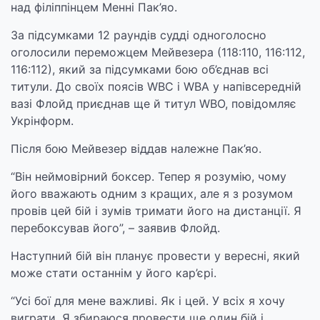
над філіппінцем Менні Пак’яо.
За підсумками 12 раундів судді одноголосно
оголосили переможцем Мейвезера (118:110, 116:112,
116:112), який за підсумками бою об’єднав всі
титули. До своїх поясів WBC і WBA у напівсередній
вазі Флойд приєднав ще й титул WBO, повідомляє
Укрінформ.
Після бою Мейвезер віддав належне Пак’яо.
“Він неймовірний боксер. Тепер я розумію, чому
його вважають одним з кращих, але я з розумом
провів цей бій і зумів тримати його на дистанції. Я
перебоксував його”, – заявив Флойд.
Наступний бій він планує провести у вересні, який
може стати останнім у його кар’єрі.
“Усі бої для мене важливі. Як і цей. У всіх я хочу
виграти. Я збираюся провести ще один бій і