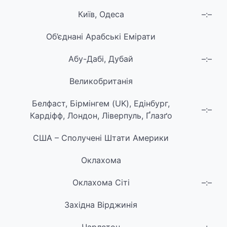
Київ, Одеса
–:–
Об’єднані Арабські Емірати
Абу-Дабі, Дубай
–:–
Великобританія
Белфаст, Бірмінгем (UK), Едінбург,
–:–
Кардіфф, Лондон, Ліверпуль, Ґлазґо
США – Сполучені Штати Америки
Оклахома
Оклахома Сіті
–:–
Західна Вірджинія