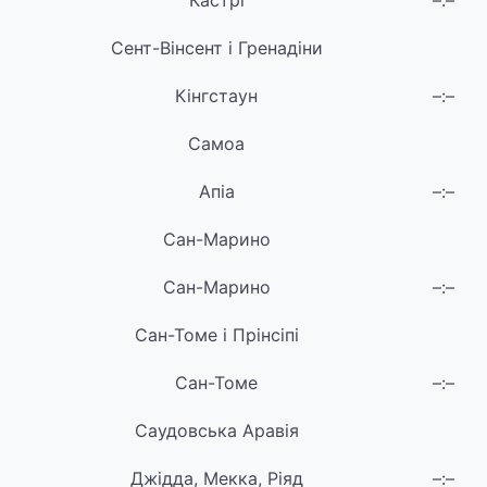
Кастрі
–:–
Сент-Вінсент і Гренадіни
Кінгстаун
–:–
Самоа
Апіа
–:–
Сан-Марино
Сан-Марино
–:–
Сан-Томе і Прінсіпі
Сан-Томе
–:–
Саудовська Аравія
Джідда, Мекка, Ріяд
–:–