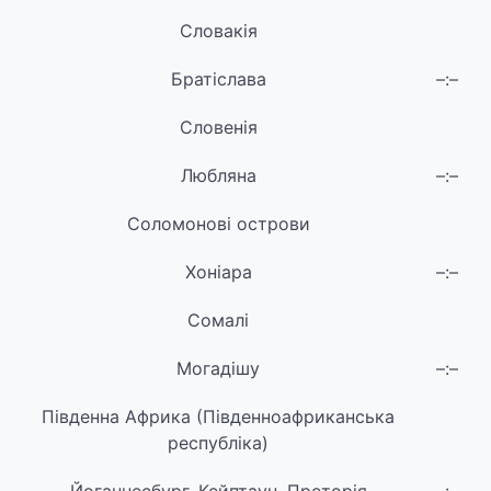
Словакія
Братіслава
–:–
Словенія
Любляна
–:–
Соломонові острови
Хоніара
–:–
Сомалі
Могадішу
–:–
Південна Африка (Південноафриканська
республіка)