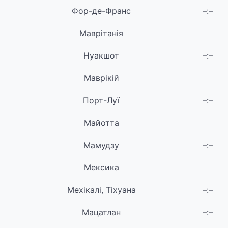
Фор-де-Франс
–:–
Маврітанія
Нуакшот
–:–
Маврікій
Порт-Луї
–:–
Майотта
Мамудзу
–:–
Мексика
Мехікалі, Тіхуана
–:–
Мацатлан
–:–