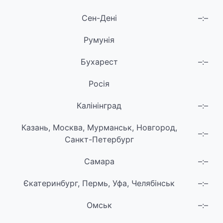
Сен-Дені
–:–
Румунія
Бухарест
–:–
Росія
Калінінград
–:–
Казань, Москва, Мурманськ, Новгород,
–:–
Санкт-Петербург
Самара
–:–
Єкатеринбург, Пермь, Уфа, Челябінськ
–:–
Омськ
–:–