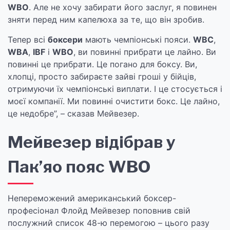
WBO
. Але не хочу забирати його заслуг, я повинен
зняти перед ним капелюха за те, що він зробив.
Тепер всі
боксери
мають чемпіонські пояси.
WBC
,
WBA
,
IBF
і
WBO
, ви повинні прибрати це лайно. Ви
повинні це прибрати. Це погано для боксу. Ви,
хлопці, просто забираєте зайві гроші у бійців,
отримуючи їх чемпіонські виплати. І це стосується і
моєї компанії. Ми повинні очистити бокс. Це лайно,
це недобре”, – сказав Мейвезер.
Мейвезер відібрав у
Пак’яо пояс WBO
Непереможений американський боксер-
професіонал Флойд Мейвезер поповнив свій
послужний список 48-ю перемогою – цього разу