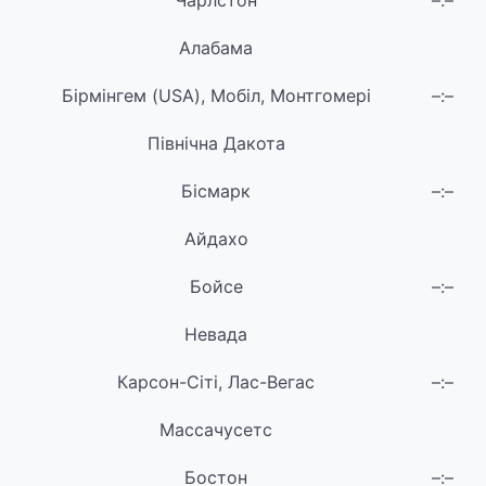
Чарлстон
–:–
Алабама
Бірмінгем (USA), Мобіл, Монтгомері
–:–
Північна Дакота
Бісмарк
–:–
Айдахо
Бойсе
–:–
Невада
Карсон-Сіті, Лас-Вегас
–:–
Массачусетс
Бостон
–:–