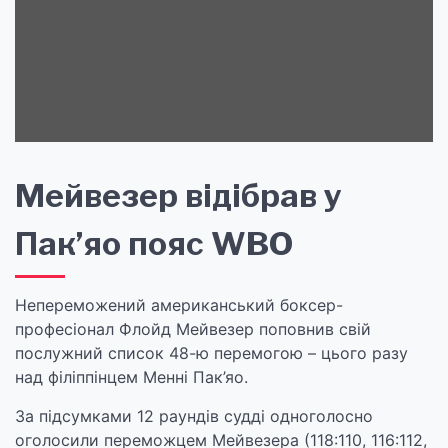
Мейвезер відібрав у
Пак’яо пояс WBO
Непереможений американський боксер-
професіонал Флойд Мейвезер поповнив свій
послужний список 48-ю перемогою – цього разу
над філіппінцем Менні Пак’яо.
За підсумками 12 раундів судді одноголосно
оголосили переможцем Мейвезера (118:110, 116:112,