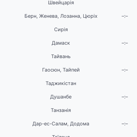
Швейцарія
Берн, Женева, Лозанна, Цюріх
–:–
Сирія
Дамаск
–:–
Тайвань
Гаосюн, Тайпей
–:–
Таджикістан
Душанбе
–:–
Танзанія
Дар-ес-Салам, Додома
–:–