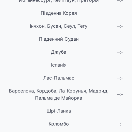
Йоганнесбург, Кейптаун, Преторія
–:–
Південна Корея
Інчхон, Бусан, Сеул, Тегу
–:–
Південний Судан
Джуба
–:–
Іспанія
Лас-Пальмас
–:–
Барселона, Кордоба, Ла-Корунья, Мадрид,
–:–
Пальма де Майорка
Шрі-Ланка
Коломбо
–:–