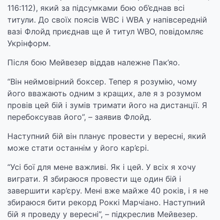
116:112), який за підсумками бою об’єднав всі
титули. До своїх поясів WBC і WBA у напівсередній
вазі Флойд приєднав ще й титул WBO, повідомляє
Укрінформ.
Після бою Мейвезер віддав належне Пак’яо.
“Він неймовірний боксер. Тепер я розумію, чому
його вважають одним з кращих, але я з розумом
провів цей бій і зумів тримати його на дистанції. Я
перебоксував його”, – заявив Флойд.
Наступний бій він планує провести у вересні, який
може стати останнім у його кар’єрі.
“Усі бої для мене важливі. Як і цей. У всіх я хочу
виграти. Я збираюся провести ще один бій і
завершити кар’єру. Мені вже майже 40 років, і я не
збираюся бити рекорд Роккі Марчіано. Наступний
бій я проведу у вересні”, – підкреслив Мейвезер.