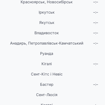
Красноярськ, Новосибірськ
–:–
Іркутськ
–:–
Якутськ
–:–
Владивосток
–:–
Анадирь, Петропавлівськ-Камчатський
–:–
Руанда
Кігалі
–:–
Сент-Кітс і Невіс
Бастер
–:–
Сент-Люсія