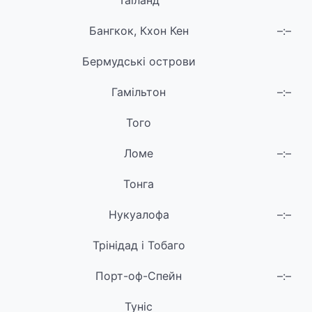
Таїланд
Бангкок, Кхон Кен
–:–
Бермудські острови
Гамільтон
–:–
Того
Ломе
–:–
Тонга
Нукуалофа
–:–
Трінідад і Тобаго
Порт-оф-Спейн
–:–
Туніс