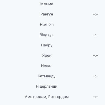
М’янма
Рангун
–:–
Намібія
Віндхук
–:–
Науру
Ярен
–:–
Непал
Катманду
–:–
Нідерланди
Амстердам, Роттердам
–:–