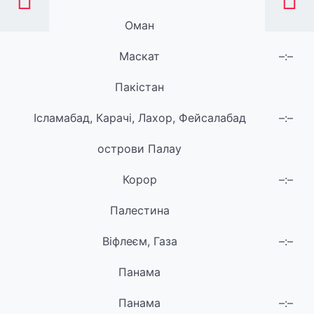
Оман
Маскат
–:–
Пакістан
Ісламабад, Карачі, Лахор, Фейсалабад
–:–
острови Палау
Корор
–:–
Палестина
Віфлеєм, Газа
–:–
Панама
Панама
–:–