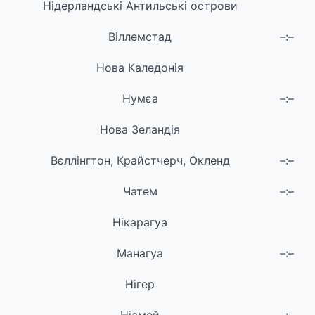
Нідерландські Антильські острови
Віллемстад
–:–
Нова Каледонія
Нумєа
–:–
Нова Зеландія
Вєллінгтон, Крайстчерч, Окленд
–:–
Чатем
–:–
Нікарагуа
Манагуа
–:–
Нігер