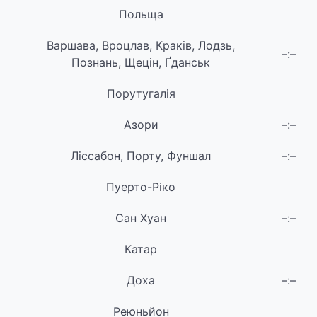
Польща
Варшава, Вроцлав, Краків, Лодзь,
–:–
Познань, Щецін, Ґданськ
Порутугалія
Азори
–:–
Ліссабон, Порту, Фуншал
–:–
Пуерто-Ріко
Сан Хуан
–:–
Катар
Доха
–:–
Реюньйон