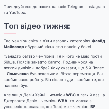
Приєднуйтесь до наших каналів Telegram, Instagram
та YouTube.
Топ відео тижня:
Екс-чемпіон світу в п’яти вагових категоріях
Флойд
Мейвезер
обурений кількістю поясів у боксі.
“Занадто багато чемпіонів. І я нічого не маю проти
бійців. Поясів занадто багато. Подивимося на
легкий дивізіон, добре? Хочу сказати, що бій Лопес
–
Ломаченко
був пекельним. Вітаю переможця. Він
зробив свою роботу. Він пішов туди і зробив те, що
повинен був.
Але якщо Девін Хейні – чемпіон
WBC
в легкій вазі, а
Джервонта Девіс – чемпіон
WBA
, то можна з
упевненістю сказати, що Теофімо – чемпіон
IBF
і