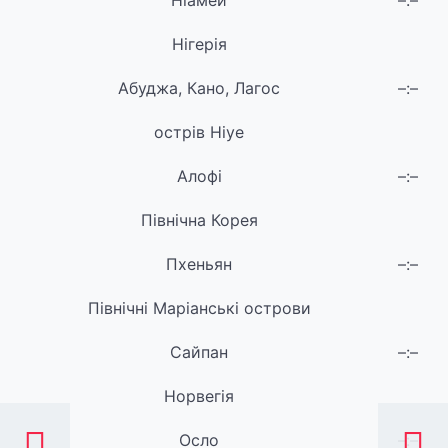
Ніамей
–:–
Нігерія
Абуджа, Кано, Лагос
–:–
острів Ніуе
Алофі
–:–
Північна Корея
Пхеньян
–:–
Північні Маріанські острови
Сайпан
–:–
Норвегія
Осло
–:–