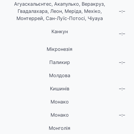
Агуаскальєнтес, Акапулько, Веракруз,
Гвадалахара, Леон, Меріда, Мехіко,
–:–
Монтеррей, Сан-Луїс-Потосі, Чіуауа
Канкун
–:–
Мікронезія
Паликир
–:–
Молдова
Кишинів
–:–
Монако
Монако
–:–
Монголія