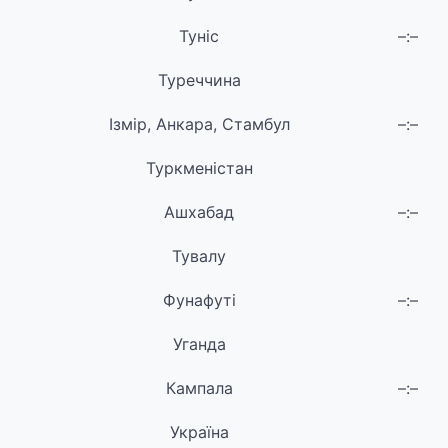
Туніс
–:–
Туреччина
Ізмір, Анкара, Стамбул
–:–
Туркменістан
Ашхабад
–:–
Тувалу
Фунафуті
–:–
Уганда
Кампала
–:–
Україна