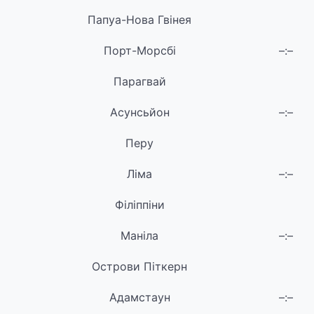
Папуа-Нова Гвінея
Порт-Морсбі
–:–
Парагвай
Асунсьйон
–:–
Перу
Ліма
–:–
Філіппіни
Маніла
–:–
Острови Піткерн
Адамстаун
–:–