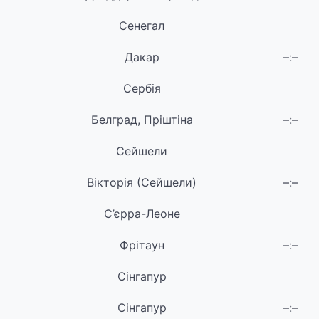
Сенегал
Дакар
–:–
Сербія
Белград, Пріштіна
–:–
Сейшели
Вікторія (Сейшели)
–:–
С’єрра-Леоне
Фрітаун
–:–
Сінгапур
Сінгапур
–:–