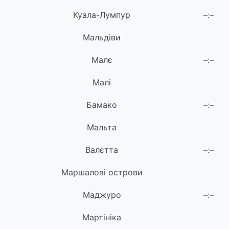
Куала-Лумпур
–:–
Мальдіви
Малє
–:–
Малі
Бамако
–:–
Мальта
Валєтта
–:–
Маршалові острови
Маджуро
–:–
Мартініка