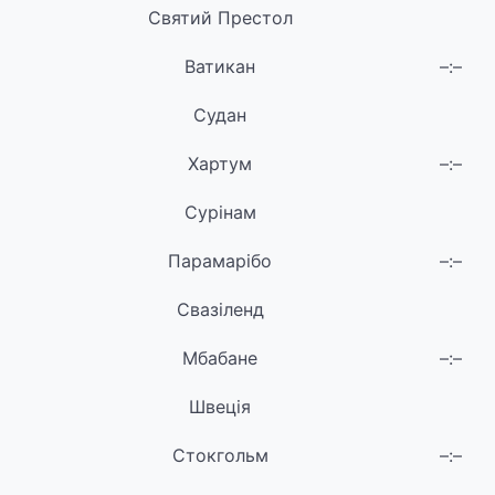
Святий Престол
Ватикан
–:–
Судан
Хартум
–:–
Сурінам
Парамарібо
–:–
Свазіленд
Мбабане
–:–
Швеція
Стокгольм
–:–