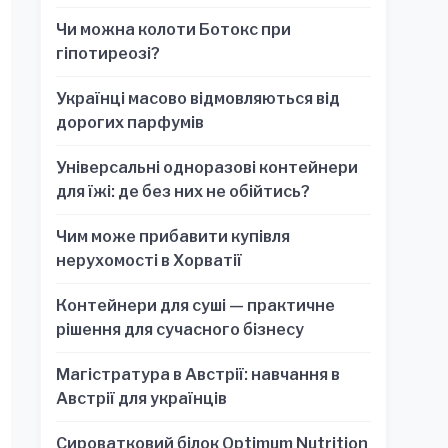
обязательно для стратегических
Чи можна колоти Ботокс при
решений
гіпотиреозі?
Українці масово відмовляються від
дорогих парфумів
Універсальні одноразові контейнери
для їжі: де без них не обійтись?
Чим може прибавити купівля
нерухомості в Хорватії
Контейнери для суші — практичне
рішення для сучасного бізнесу
Магістратура в Австрії: навчання в
Австрії для українців
Сироватковий білок Optimum Nutrition