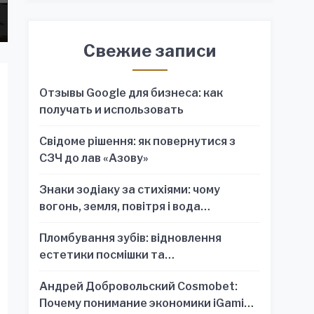
Свежие записи
Отзывы Google для бизнеса: как
получать и использовать
Свідоме рішення: як повернутися з
СЗЧ до лав «Азову»
Знаки зодіаку за стихіями: чому
вогонь, земля, повітря і вода
пояснюють характер краще, ніж один
Пломбування зубів: відновлення
знак
естетики посмішки та
функціональності зубного ряду
Андрей Добровольский Cosmobet:
Почему понимание экономики iGaming