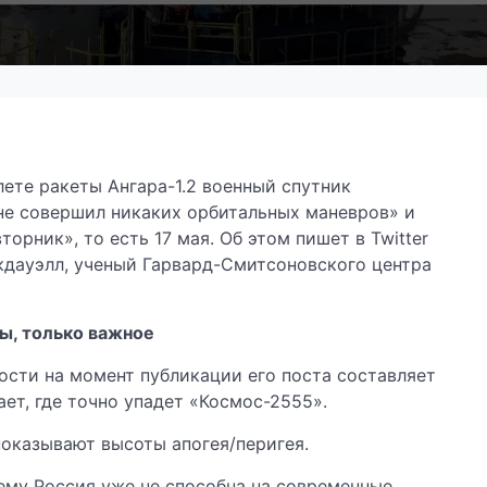
ете ракеты Ангара-1.2 военный спутник
не совершил никаких орбитальных маневров» и
орник», то есть 17 мая. Об этом пишет в Twitter
дауэлл, ученый Гарвард-Смитсоновского центра
ы, только важное
ости на момент публикации его поста составляет
ает, где точно упадет «Космос-2555».
показывают высоты апогея/перигея.
ему Россия уже не способна на современные