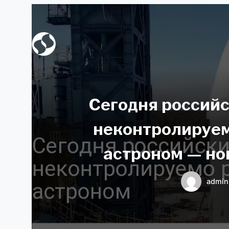
Сегодня российс
неконтролируем
астроном — но
admin