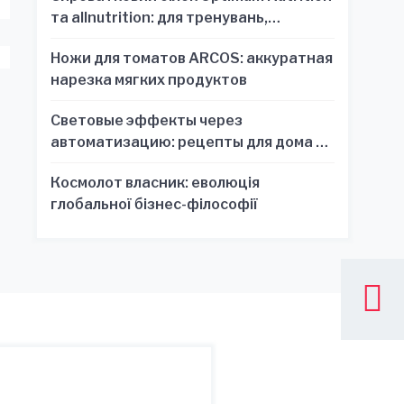
та allnutrition: для тренувань,
відновлення та зручності
Ножи для томатов ARCOS: аккуратная
нарезка мягких продуктов
Световые эффекты через
автоматизацию: рецепты для дома и
офиса
Космолот власник: еволюція
глобальної бізнес-філософії