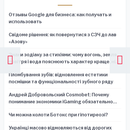
Отзывы Google для бизнеса: как получать и
использовать
Свідоме рішення: як повернутися з СЗЧ до лав
«Азову»
Знаки зодіаку за стихіями: чому вогонь, земля,
повітря і вода пояснюють характер краще, ніж
один знак
Пломбування зубів: відновлення естетики
посмішки та функціональності зубного ряду
Андрей Добровольский Cosmobet: Почему
понимание экономики iGaming обязательно
для стратегических решений
Чи можна колоти Ботокс при гіпотиреозі?
Українці масово відмовляються від дорогих