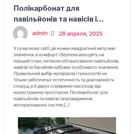
Полікарбонат для
павільйонів та навісів і
моторизація накриття для
admin
28 апреля, 2025
басейну: вибирайте лише
У сучасному світі, де кожен квадратний метр має
якісне обладнання
значення, а комфорт і безпека виходять на
перший план, питання облаштування павільйонів,
навісів та басейнів набуває особливого значення.
Правильний вибір матеріалів і технологій не
тільки забезпечує естетичність та довговічність
споруд, а й дарує справжню насолоду від
користування простором. Полікарбонат для
павільйонів та навісів і впровадження
моторизованих систем […]