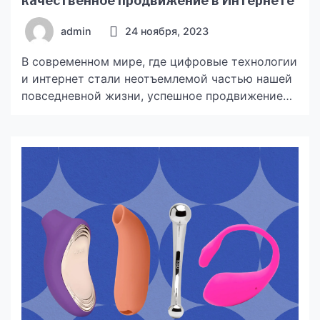
качественное продвижение в Интернете
admin
24 ноября, 2023
В современном мире, где цифровые технологии
и интернет стали неотъемлемой частью нашей
повседневной жизни, успешное продвижение
вашего бизнеса в онлайне становится
критически важным. Как владелец
предприятия, вы, возможно, задаетесь
вопросом: «Почему мне нужно инвестировать в
качественное продвижение https://www.foxy-
it.com.ua/ в Интернете?» Давайте рассмотрим
несколько убедительных причин, почему это
стоит сделать. Мировой рынок Интернет не
имеет границ, […]