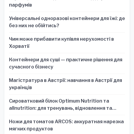
парфумів
Універсальні одноразові контейнери для їжі: де
без них не обійтись?
Чим може прибавити купівля нерухомості в
Хорватії
Контейнери для суші — практичне рішення для
сучасного бізнесу
Магістратура в Австрії: навчання в Австрії для
українців
Сироватковий білок Optimum Nutrition та
allnutrition: для тренувань, відновлення та
зручності
Ножи для томатов ARCOS: аккуратная нарезка
мягких продуктов