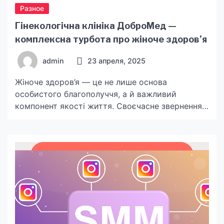
Разное
Гінекологічна клініка ДоброМед —
комплексна турбота про жіноче здоров’я
admin
23 апреля, 2025
Жіноче здоров’я — це не лише основа
особистого благополуччя, а й важливий
компонент якості життя. Своєчасне звернення
до фахівців та профілактика дозволяють
уникнути багатьох захворювань і зберегти
репродуктивне здоров’я на довгі роки.
Гінекологічна клініка ДоброМед пропонує
жінкам Одеси повний спектр медичних послуг
на високому професійному рівні. Чому важливо
регулярно відвідувати гінеколога Профілактика
— ключ до […]