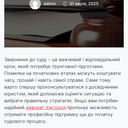
адвоката до
admin
31 июля, 2025
звернення до суду
Звернення до суду – це важливий і відповідальний
крок, який потребує ґрунтовної підготовки.
Помилки на початкових етапах можуть коштувати
часу, грошей і навіть самої справи. Саме тому
варто спершу проконсультуватися з досвідченим
юристом, який допоможе оцінити ситуацію та
вибрати правильну стратегію. Якщо вам потрібен
надійний
адвокат Ужгород
пропонує можливість
отримати професійну підтримку ще до початку
судового процесу.