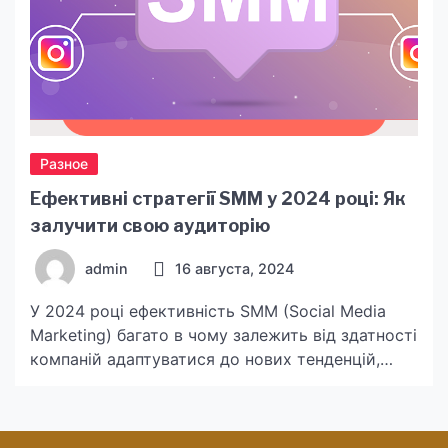
Разное
Ефективні стратегії SMM у 2024 році: Як
залучити свою аудиторію
admin
16 августа, 2024
У 2024 році ефективність SMM (Social Media
Marketing) багато в чому залежить від здатності
компаній адаптуватися до нових тенденцій,
використовувати інноваційні підходи та
розуміти потреби своєї аудиторії. У цій статті
ми розглянемо ключові стратегії SMM, які