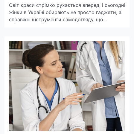
Світ краси стрімко рухається вперед, і сьогодні
жінки в Україні обирають не просто гаджети, а
справжні інструменти самодогляду, що
економлять час і дають салонний результат
вдома. Особливо це стосується таких рішень,
як Dyson фен
(https://stls.store/uk/fenystaylery/proizvoditel:dyson/)
для щоденного стайлінгу та сучасні
фотоепілятори для безпечного й комфортного
видалення волосся. Вони стали популярними не
тільки в Києві, Одесі, […]