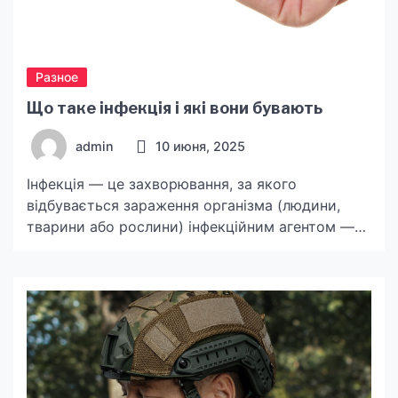
Разное
Що таке інфекція і які вони бувають
admin
10 июня, 2025
Інфекція — це захворювання, за якого
відбувається зараження організма (людини,
тварини або рослини) інфекційним агентом —
бактерією або вірусом. В такому разі інфекційні
агенти розмножуються та розвиваються в
інфікованому організмі. Існує безліч
класифікацій інфекцій. Наприклад, можна
поділити їх на бактеріальні та вірусні. Або ж
виділити за місцем ураження: За способом
передачі: Також інколи виділяють таку […]