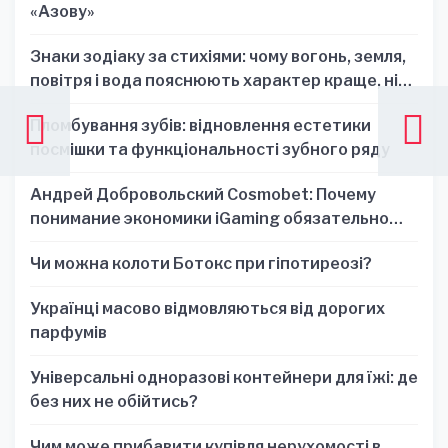
«Азову»
Знаки зодіаку за стихіями: чому вогонь, земля,
повітря і вода пояснюють характер краще, ніж
один знак
Пломбування зубів: відновлення естетики
посмішки та функціональності зубного ряду
Андрей Добровольский Cosmobet: Почему
понимание экономики iGaming обязательно
для стратегических решений
Чи можна колоти Ботокс при гіпотиреозі?
Українці масово відмовляються від дорогих
парфумів
Універсальні одноразові контейнери для їжі: де
без них не обійтись?
Чим може прибавити купівля нерухомості в