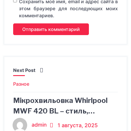
Сохранить моё имя, email и адрес сайта в
этом браузере для последующих моих
комментариев.
Next Post
Разное
Мікрохвильовка Whirlpool
MWF 420 BL – стиль,
інтелект, зручність на кухні
admin
1 августа, 2025