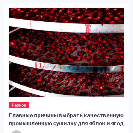
або в місті. Це чохол із синтетичної тканини,
який фіксується на касці. Через спеціальне
забарвлення маскувальний кавер на шолом дає
змогу зробити бійця менш помітним на полі
бою. Водночас наявний вибір допоможе
підібрати […]
Разное
Главные причины выбрать качественную
промышленную сушилку для яблок и ягод