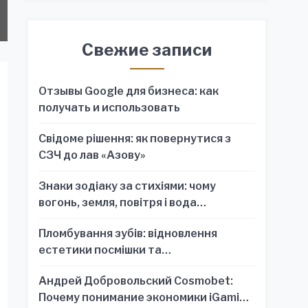
Свежие записи
Отзывы Google для бизнеса: как
получать и использовать
Свідоме рішення: як повернутися з
СЗЧ до лав «Азову»
Знаки зодіаку за стихіями: чому
вогонь, земля, повітря і вода
пояснюють характер краще, ніж один
Пломбування зубів: відновлення
знак
естетики посмішки та
функціональності зубного ряду
Андрей Добровольский Cosmobet:
Почему понимание экономики iGaming