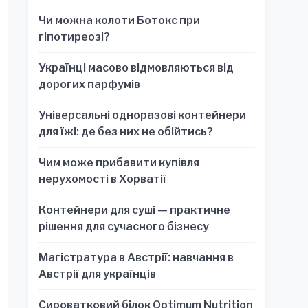
обязательно для стратегических
Чи можна колоти Ботокс при
решений
гіпотиреозі?
Українці масово відмовляються від
дорогих парфумів
Універсальні одноразові контейнери
для їжі: де без них не обійтись?
Чим може прибавити купівля
нерухомості в Хорватії
Контейнери для суші — практичне
рішення для сучасного бізнесу
Магістратура в Австрії: навчання в
Австрії для українців
Сироватковий білок Optimum Nutrition