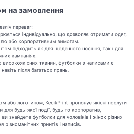
ом на замовлення
зліч переваг:
орюється індивідуально, що дозволяє отримати одяг,
илю або корпоративним вимогам.
нтом підходить як для щоденного носіння, так і для
амних кампаніях.
 високоякісних тканин, футболки з написами є
навіть після багатьох прань.
м або логотипом, KecikPrint пропонує якісні послуги
 для будь-якої події, будь то корпоратив,
ви знайдете футболки для чоловіків і жінок різних
я різноманітних принтів і написів.