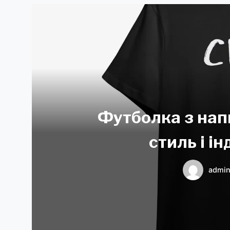
Футболка з нап
стиль і і
admi