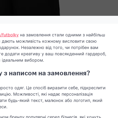
a/futbolky
на замовлення стали одними з найбільш
ни дають можливість кожному висловити свою
одарунок. Незалежно від того, чи потрібен вам
те додати креативу у ваш повсякденний гардероб,
 ідеальним вибором.
 з написом на замовлення?
росто одяг. Це спосіб виразити себе, підкреслити
зицію. Можливості, які надає персоналізація
ти будь-який текст, малюнок або логотип, який
еси.
ом бренду популярні серед бізнесів, які хочуть