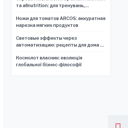
та allnutrition: для тренувань,
відновлення та зручності
Ножи для томатов ARCOS: аккуратная
нарезка мягких продуктов
Световые эффекты через
автоматизацию: рецепты для дома и
офиса
Космолот власник: еволюція
глобальної бізнес-філософії