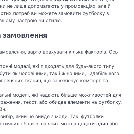
ки не лише допомагають у промоакціях, але й
истих потреб ви можете замовити футболку з
вашому настрою чи стилю.
а замовлення
амовлення, варто врахувати кілька факторів. Ось
тонні моделі, які підходять для будь-якого типу
ути як чоловічими, так і жіночими, і здебільшого
авовняних тканин, що забезпечує комфорт та
альні моделі, які надають більше можливостей для
раження, текст, або обидва елементи на футболку,
йн.
вибір, який не вийде з моди. Такі футболки
істичних образів, на яких можна додати один або