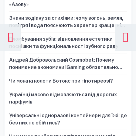
«Азову»
Знаки зодіаку за стихіями: чому вогонь, земля,
повітря і вода пояснюють характер краще, ніж
один знак
Пломбування зубів: відновлення естетики
посмішки та функціональності зубного ряду
Андрей Добровольский Cosmobet: Почему
понимание экономики iGaming обязательно
для стратегических решений
Чи можна колоти Ботокс при гіпотиреозі?
Українці масово відмовляються від дорогих
парфумів
Універсальні одноразові контейнери для їжі: де
без них не обійтись?