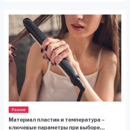
найпопулярніших туристичних напрямків серед
росіян. Туроператор Viko Travel пропонує
широкий спектр турів до Туреччини, які
підійдуть як для сімейного відпочинку, так і для
романтичних подорожей або активних пригод.
У цій статті ми розглянемо, чому Туреччина є
[…]
Разное
Материал пластин и температура –
ключевые параметры при выборе