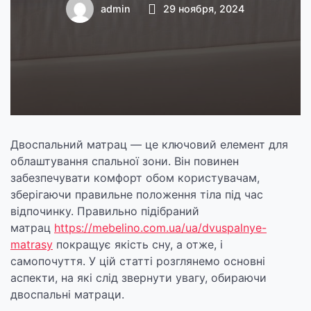
комфортного сну
admin
29 ноября, 2024
Двоспальний матрац — це ключовий елемент для
облаштування спальної зони. Він повинен
забезпечувати комфорт обом користувачам,
зберігаючи правильне положення тіла під час
відпочинку. Правильно підібраний
матрац
https://mebelino.com.ua/ua/dvuspalnye-
matrasy
покращує якість сну, а отже, і
самопочуття. У цій статті розглянемо основні
аспекти, на які слід звернути увагу, обираючи
двоспальні матраци.