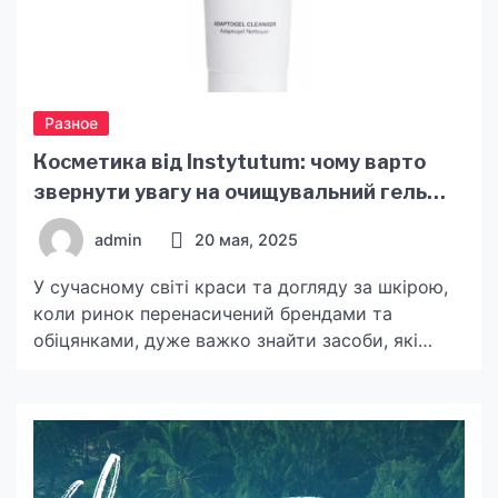
Разное
Косметика від Instytutum: чому варто
звернути увагу на очищувальний гель
Adaptogel і зволожувальну сироватку
admin
20 мая, 2025
Cryoshot
У сучасному світі краси та догляду за шкірою,
коли ринок перенасичений брендами та
обіцянками, дуже важко знайти засоби, які
дійсно працюють. Саме тому все більше
українських споживачів звертають увагу на
нішеві бренди з науковим підходом та високою
ефективністю. Одним із таких брендів є
Instytutum — швейцарська компанія, яка