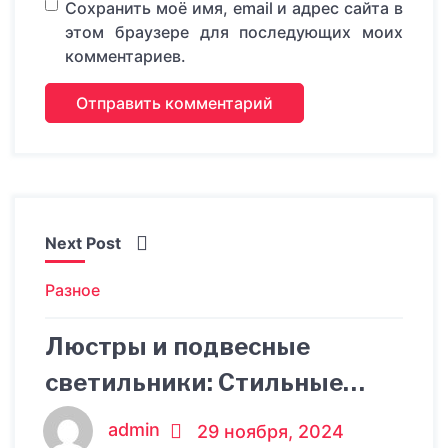
Сохранить моё имя, email и адрес сайта в
этом браузере для последующих моих
комментариев.
Next Post
Разное
Люстры и подвесные
светильники: Стильные
решения для любого
admin
29 ноября, 2024