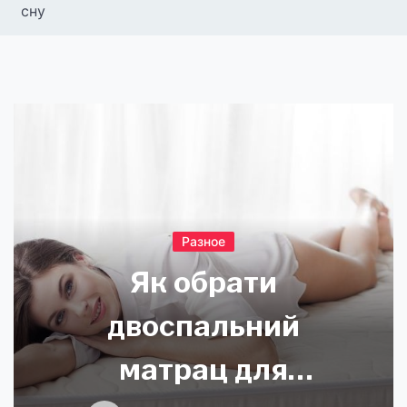
сну
Разное
Як обрати
двоспальний
матрац для