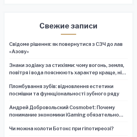
Свежие записи
Свідоме рішення: як повернутися з СЗЧ до лав
«Азову»
Знаки зодіаку за стихіями: чому вогонь, земля,
повітря і вода пояснюють характер краще, ніж
один знак
Пломбування зубів: відновлення естетики
посмішки та функціональності зубного ряду
Андрей Добровольский Cosmobet: Почему
понимание экономики iGaming обязательно
для стратегических решений
Чи можна колоти Ботокс при гіпотиреозі?