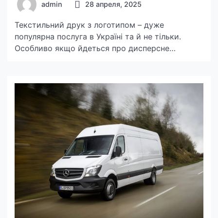
admin
28 апреля, 2025
Текстильний друк з логотипом – дуже
популярна послуга в Україні та й не тільки.
Особливо якщо йдеться про дисперсне
нанесення зображення. Сублімація на тканинах
широко використовується в різних сферах.
Наприклад, це може бути друк по тканині, з
якої надалі пошиють домашній текстиль
(штори, гардини чи скатертини). Або це може
бути сублімаційний друк на поліестері,
матеріалі, […]