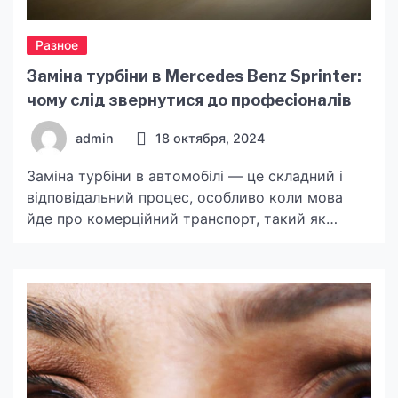
Разное
Заміна турбіни в Mercedes Benz Sprinter:
чому слід звернутися до професіоналів
admin
18 октября, 2024
Заміна турбіни в автомобілі — це складний і
відповідальний процес, особливо коли мова
йде про комерційний транспорт, такий як
Mercedes Benz Sprinter. Цей автомобіль часто
використовується для далеких поїздок,
перевезення вантажів або пасажирів, і його
надійність має вирішальне значення. Коли
виникає проблема з турбіною, це не просто
питання продуктивності, але й безпеки на
дорозі. Чому […]