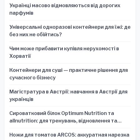
Українці масово відмовляються від дорогих
парфумів
Універсальні одноразові контейнери для їжі: де
без них не обійтись?
Чим може прибавити купівля нерухомості в
Хорватії
Контейнери для суші — практичне рішення для
сучасного бізнесу
Магістратура в Австрії: навчання в Австрії для
українців
Сироватковий білок Optimum Nutrition та
allnutrition: для тренувань, відновлення та
зручності
Ножи для томатов ARCOS: аккуратная нарезка