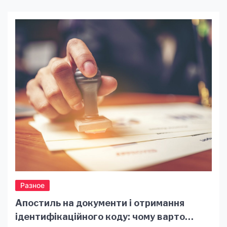
речовини з ґрунту, загрожуючи врожаю
зернових, овочів та інших культур. Єдиний
спосіб ефективно боротися з цим агресивним
бур’яном — купити гербіциди від пирію,
спеціально розроблені для знищення його
кореневищ. У цій статті ми розповімо, які
гербіциди […]
Разное
Апостиль на документи і отримання
ідентифікаційного коду: чому варто