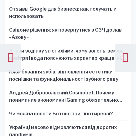
Отзывы Google для бизнеса: как получать и
использовать
Свідоме рішення: як повернутися з СЗЧ до лав
«Азову»
Знаки зодіаку за стихіями: чому вогонь, земля,
повітря і вода пояснюють характер краще, ніж
один знак
Пломбування зубів: відновлення естетики
посмішки та функціональності зубного ряду
Андрей Добровольский Cosmobet: Почему
понимание экономики iGaming обязательно
для стратегических решений
Чи можна колоти Ботокс при гіпотиреозі?
Українці масово відмовляються від дорогих
парфумів