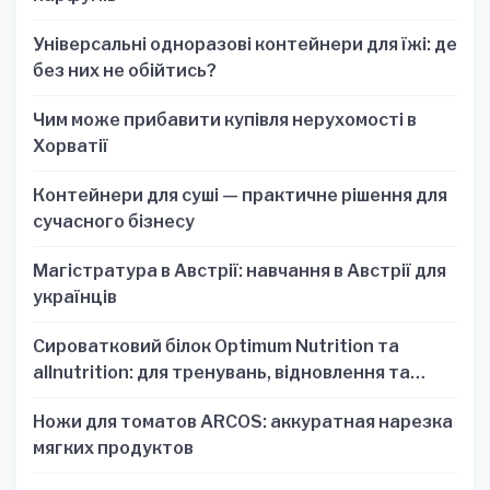
Універсальні одноразові контейнери для їжі: де
без них не обійтись?
Чим може прибавити купівля нерухомості в
Хорватії
Контейнери для суші — практичне рішення для
сучасного бізнесу
Магістратура в Австрії: навчання в Австрії для
українців
Сироватковий білок Optimum Nutrition та
allnutrition: для тренувань, відновлення та
зручності
Ножи для томатов ARCOS: аккуратная нарезка
мягких продуктов