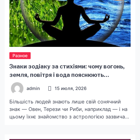
Разное
Знаки зодіаку за стихіями: чому вогонь,
земля, повітря і вода пояснюють
характер краще, ніж один знак
admin
15 июля, 2026
Більшість людей знають лише свій сонячний
знак — Овен, Терези чи Риби, наприклад — і на
цьому їхнє знайомство з астрологією зазвичай
закінчується. Тим часом значно цікавіший і
практичніший рівень аналізу починається тоді,
коли розглядати знаки не окремо, а через