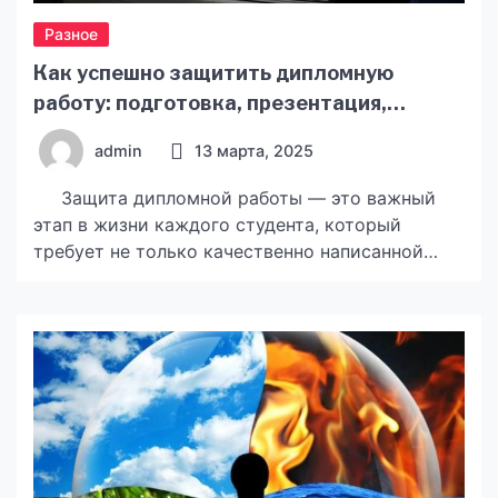
Разное
Как успешно защитить дипломную
работу: подготовка, презентация,
ответы на вопросы
admin
13 марта, 2025
Защита дипломной работы — это важный
этап в жизни каждого студента, который
требует не только качественно написанной
работы, но и тщательной подготовки к ее
защите. В этом процессе важно не только
продемонстрировать знания, но и уметь
грамотно представить свой проект. Важно
помнить, что дипломная работа цена зависит не
только от качества самого текста, но и […]