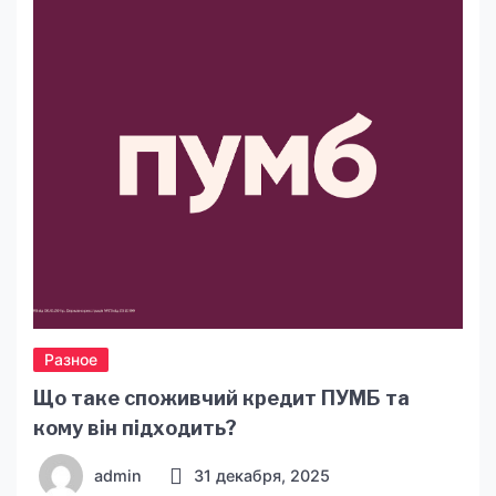
призму чотирьох стихій, до яких вони
належать. Саме стихія багато в чому визначає
базовий темперамент […]
Разное
Що таке споживчий кредит ПУМБ та
кому він підходить?
admin
31 декабря, 2025