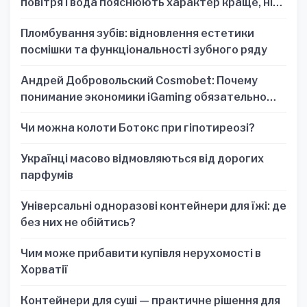
повітря і вода пояснюють характер краще, ніж
один знак
Пломбування зубів: відновлення естетики
посмішки та функціональності зубного ряду
Андрей Добровольский Cosmobet: Почему
понимание экономики iGaming обязательно
для стратегических решений
Чи можна колоти Ботокс при гіпотиреозі?
Українці масово відмовляються від дорогих
парфумів
Універсальні одноразові контейнери для їжі: де
без них не обійтись?
Чим може прибавити купівля нерухомості в
Хорватії
Контейнери для суші — практичне рішення для