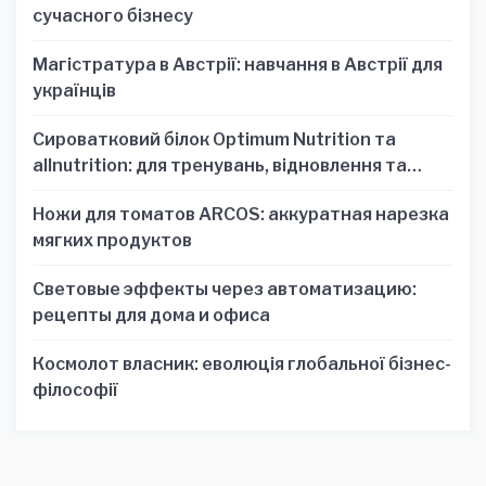
сучасного бізнесу
Магістратура в Австрії: навчання в Австрії для
українців
Сироватковий білок Optimum Nutrition та
allnutrition: для тренувань, відновлення та
зручності
Ножи для томатов ARCOS: аккуратная нарезка
мягких продуктов
Световые эффекты через автоматизацию:
рецепты для дома и офиса
Космолот власник: еволюція глобальної бізнес-
філософії