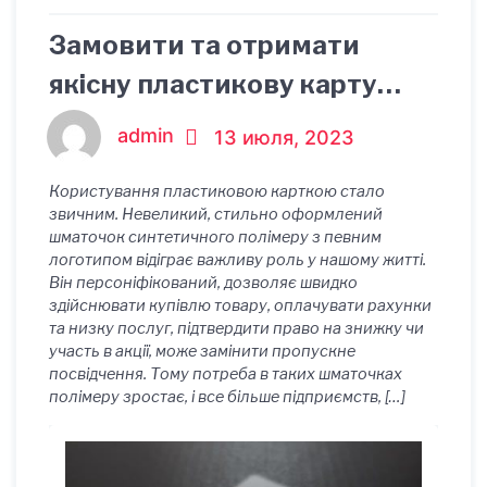
Замовити та отримати
якісну пластикову карту
можна за кращою ціною
admin
13 июля, 2023
Користування пластиковою карткою стало
звичним. Невеликий, стильно оформлений
шматочок синтетичного полімеру з певним
логотипом відіграє важливу роль у нашому житті.
Він персоніфікований, дозволяє швидко
здійснювати купівлю товару, оплачувати рахунки
та низку послуг, підтвердити право на знижку чи
участь в акції, може замінити пропускне
посвідчення. Тому потреба в таких шматочках
полімеру зростає, і все більше підприємств, […]