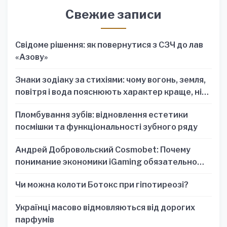
Свежие записи
Свідоме рішення: як повернутися з СЗЧ до лав
«Азову»
Знаки зодіаку за стихіями: чому вогонь, земля,
повітря і вода пояснюють характер краще, ніж
один знак
Пломбування зубів: відновлення естетики
посмішки та функціональності зубного ряду
Андрей Добровольский Cosmobet: Почему
понимание экономики iGaming обязательно
для стратегических решений
Чи можна колоти Ботокс при гіпотиреозі?
Українці масово відмовляються від дорогих
парфумів