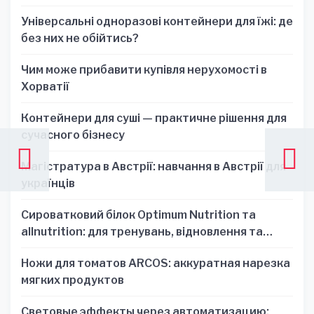
Універсальні одноразові контейнери для їжі: де
без них не обійтись?
Чим може прибавити купівля нерухомості в
Хорватії
Контейнери для суші — практичне рішення для
сучасного бізнесу
Магістратура в Австрії: навчання в Австрії для
українців
Сироватковий білок Optimum Nutrition та
allnutrition: для тренувань, відновлення та
зручності
Ножи для томатов ARCOS: аккуратная нарезка
мягких продуктов
Световые эффекты через автоматизацию: