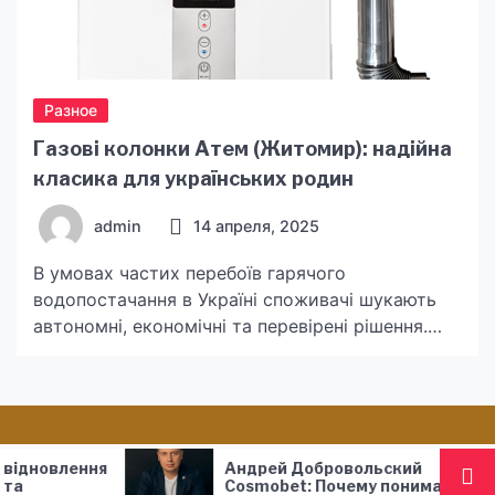
Разное
Газові колонки Атем (Житомир): надійна
класика для українських родин
admin
14 апреля, 2025
В умовах частих перебоїв гарячого
водопостачання в Україні споживачі шукають
автономні, економічні та перевірені рішення.
Одним із таких варіантів є газові колонки,
зокрема від українського бренду Атем, який
багато років виробляє якісну побутову техніку
у Житомирі. Замовити оригінальні газові
колонки Житомир Атем із гарантією та
Андрей Добровольский
Чи 
сервісом можна у компанії Тепломаркет за
Cosmobet: Почему понимание
гіп