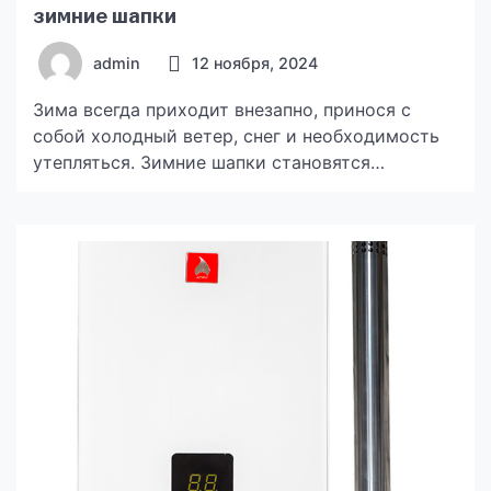
зимние шапки
admin
12 ноября, 2024
Зима всегда приходит внезапно, принося с
собой холодный ветер, снег и необходимость
утепляться. Зимние шапки становятся
незаменимым аксессуаром, без которого
сложно представить себе комфортный сезон.
Но почему же купить оптом зимние шапки
становится настолько выгодным решением для
многих? Давайте разберемся в этом вопросе
более подробно. Экономия на стоимости
Покупка оптом всегда предоставляет
возможность сэкономить, и […]