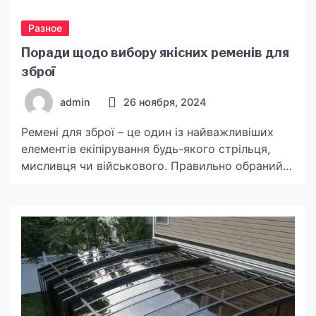
Разное
Поради щодо вибору якісних ременів для
зброї
admin
26 ноября, 2024
Ремені для зброї – це один із найважливіших
елементів екіпірування будь-якого стрільця,
мисливця чи військового. Правильно обраний
ремінь не лише робить носіння зброї більш
комфортним, але й сприяє швидкому її
застосуванню. У цій статті ми розглянемо
ключові критерії, на які слід звертати увагу,
вибираючи ремені для зброї, щоб він повністю
відповідав вашим потребам і гарантував […]