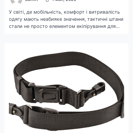
У світі, де мобільність, комфорт і витривалість
одягу мають неабияке значення, тактичні штани
стали не просто елементом екіпірування для
військових чи правоохоронців — сьогодні їх
активно використовують туристи, рибалки,
працівники охоронних структур і просто
прихильники активного способу життя. Але між
першим-ліпшим варіантом і дійсно якісними
тактичними штанами лежить прірва. Обрати й
купити правильні тактичні штани […]