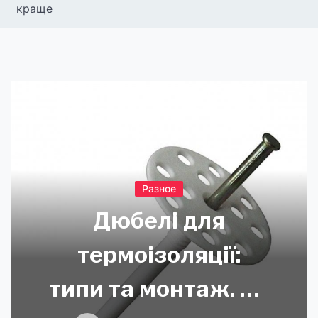
краще
Разное
Дюбелі для
термоізоляції:
типи та монтаж. Як