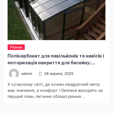
Разное
Полікарбонат для павільйонів та навісів і
моторизація накриття для басейну:
вибирайте лише якісне обладнання
admin
28 апреля, 2025
У сучасному світі, де кожен квадратний метр
має значення, а комфорт і безпека виходять на
перший план, питання облаштування
павільйонів, навісів та басейнів набуває
особливого значення. Правильний вибір