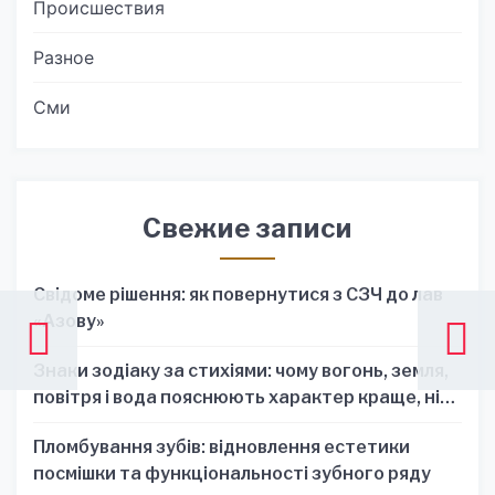
Происшествия
Разное
Сми
Свежие записи
Свідоме рішення: як повернутися з СЗЧ до лав
«Азову»
Знаки зодіаку за стихіями: чому вогонь, земля,
повітря і вода пояснюють характер краще, ніж
один знак
Пломбування зубів: відновлення естетики
посмішки та функціональності зубного ряду