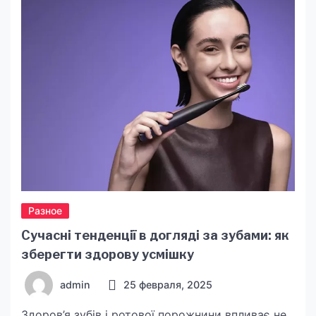
сонячними панелями, на змінну, яка може бути
використана для живлення побутових приладів.
На сайті
https://insolenergy.com.ua/tovary/invertoru існує
два основних […]
Разное
Сучасні тенденції в догляді за зубами: як
зберегти здорову усмішку
admin
25 февраля, 2025
Здоров’я зубів і ротової порожнини впливає не