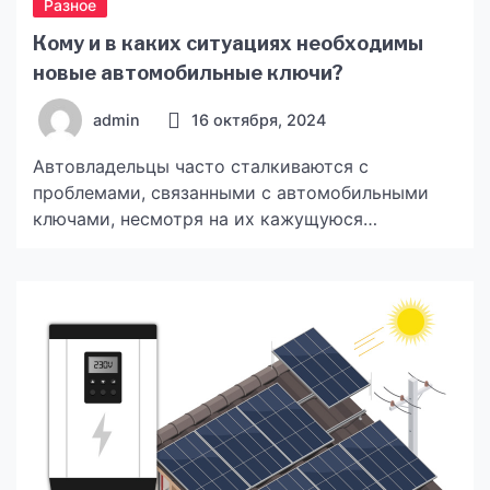
Разное
Кому и в каких ситуациях необходимы
новые автомобильные ключи?
admin
16 октября, 2024
Автовладельцы часто сталкиваются с
проблемами, связанными с автомобильными
ключами, несмотря на их кажущуюся
надежность. Потеря, поломка или
неисправность ключа — это распространенные
ситуации, требующие замены или изготовления
нового ключа. Рассмотрим основные случаи,
когда новые автоключи становятся
необходимостью. Крупные и мелкие компании
Организации, в распоряжении которых есть
автопарк служебных авто, регулярно
сталкиваются с необходимостью изготовления
дополнительных […]