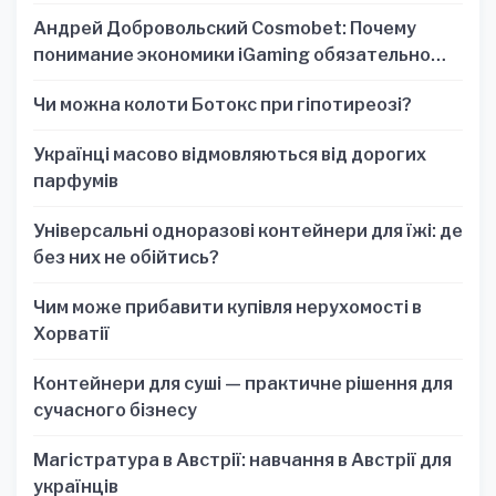
Андрей Добровольский Cosmobet: Почему
понимание экономики iGaming обязательно
для стратегических решений
Чи можна колоти Ботокс при гіпотиреозі?
Українці масово відмовляються від дорогих
парфумів
Універсальні одноразові контейнери для їжі: де
без них не обійтись?
Чим може прибавити купівля нерухомості в
Хорватії
Контейнери для суші — практичне рішення для
сучасного бізнесу
Магістратура в Австрії: навчання в Австрії для
українців