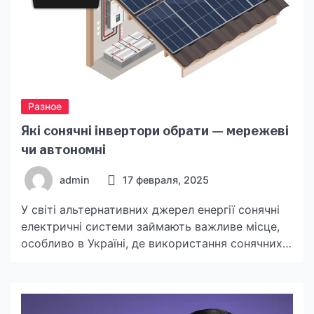
Разное
Які сонячні інвертори обрати — мережеві
чи автономні
admin
17 февраля, 2025
У світі альтернативних джерел енергії сонячні
електричні системи займають важливе місце,
особливо в Україні, де використання сонячних
панелей стає дедалі популярнішим. Однак для
правильного функціонування цих систем
потрібно обрати відповідний інвертор, який
перетворює постійну напругу, що виробляється