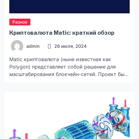
Разное
Криптовалюта Matic: краткий обзор
admin
26 июля, 2024
Matic криптовалюта (ныне известная как
Polygon) представляет собой решение для
масштабирования блокчейн-сетей. Проект был
создан с целью улучшения масштабируемости
и функциональной совместимости различных
блокчейнов, таких как Ethereum. В этой статье
мы рассмотрим, что такое Polygon (Matic), его
преимущества, способы применения и текущее
состояние на рынке. Что такое Polygon (Matic)?
Это платформа второго уровня,
предназначенная для […]