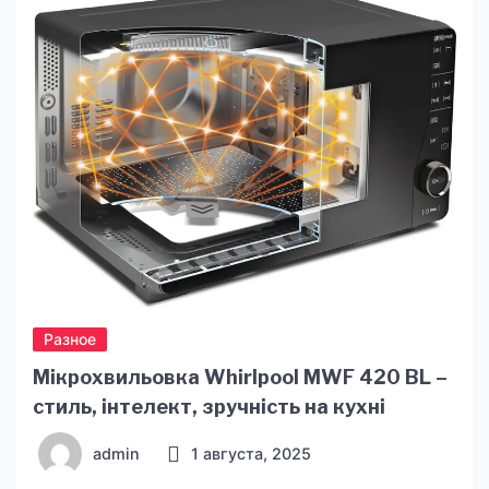
Такие насосы широко используются в
различных отраслях промышленности, таких
как химическая, пищевая, фармацевтическая и
другие. Если вы планируете купить вакуумный
насос, стоит обратить внимание на продукцию
[…]
Разное
Мікрохвильовка Whirlpool MWF 420 BL –
стиль, інтелект, зручність на кухні
admin
1 августа, 2025