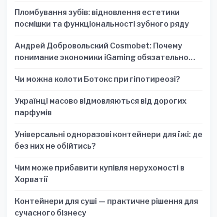
один знак
Пломбування зубів: відновлення естетики
посмішки та функціональності зубного ряду
Андрей Добровольский Cosmobet: Почему
понимание экономики iGaming обязательно
для стратегических решений
Чи можна колоти Ботокс при гіпотиреозі?
Українці масово відмовляються від дорогих
парфумів
Універсальні одноразові контейнери для їжі: де
без них не обійтись?
Чим може прибавити купівля нерухомості в
Хорватії
Контейнери для суші — практичне рішення для
сучасного бізнесу