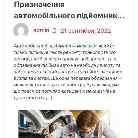
Призначення
автомобільного підйомника
для автосервісу
admin
21 сентября, 2022
Автомобільний підйомник — механізм, який не
тільки підвищує якість ремонту транспортного
засобу, але й значно спрощує цей процес. Таке
обладнання підіймає авто на необхідну висоту та
забезпечує вільний доступ до усіх його важливих
вузлів та систем. Ще одна перевага обладнання —
можливість виконувати роботу у 3 рази швидше,
що пояснює популярність даних механізмів на
сучасних СТО. […]