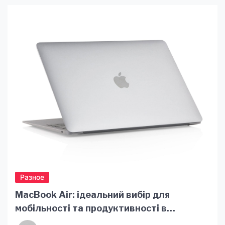
поєднується з дивовижною природою, а
можливості для дозвілля вражають навіть
найвибагливіших туристів. Тут кожен знайде
щось своє: активний відпочинок на схилах,
спокійні прогулянки серед гірських лісів чи
затишні вечори з краєвидами, які […]
Разное
MacBook Air: ідеальний вибір для
мобільності та продуктивності в
категорії Макбук