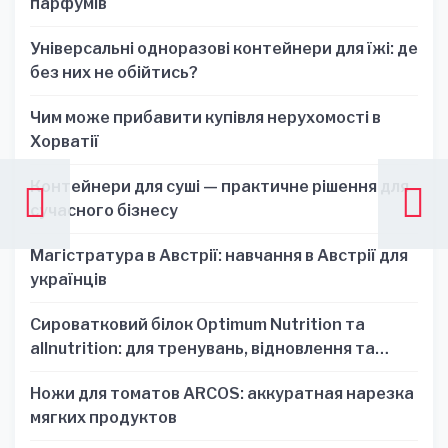
парфумів
Універсальні одноразові контейнери для їжі: де
без них не обійтись?
Чим може прибавити купівля нерухомості в
Хорватії
Контейнери для суші — практичне рішення для
сучасного бізнесу
Магістратура в Австрії: навчання в Австрії для
українців
Сироватковий білок Optimum Nutrition та
allnutrition: для тренувань, відновлення та
зручності
Ножи для томатов ARCOS: аккуратная нарезка
мягких продуктов