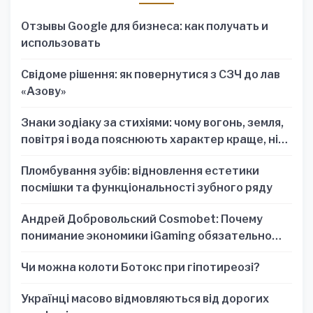
Отзывы Google для бизнеса: как получать и
использовать
Свідоме рішення: як повернутися з СЗЧ до лав
«Азову»
Знаки зодіаку за стихіями: чому вогонь, земля,
повітря і вода пояснюють характер краще, ніж
один знак
Пломбування зубів: відновлення естетики
посмішки та функціональності зубного ряду
Андрей Добровольский Cosmobet: Почему
понимание экономики iGaming обязательно
для стратегических решений
Чи можна колоти Ботокс при гіпотиреозі?
Українці масово відмовляються від дорогих