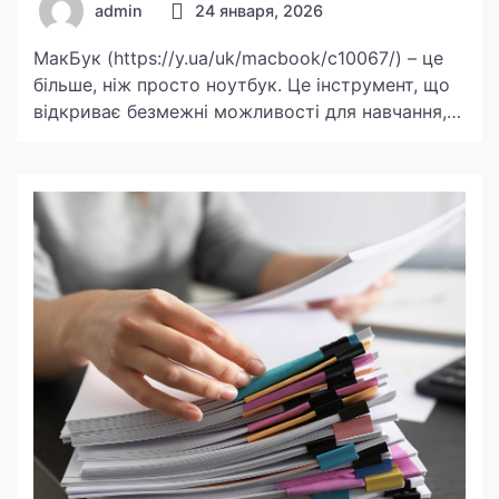
admin
24 января, 2026
МакБук (https://y.ua/uk/macbook/c10067/) – це
більше, ніж просто ноутбук. Це інструмент, що
відкриває безмежні можливості для навчання,
роботи, творчості та ведення бізнесу. Ноутбуки
Apple представлені різноманітними моделями,
кожна з яких розроблена для задоволення
певних потреб користувачів. Чи то надзвичайно
легкий та портативний MacBook Air
(https://y.ua/uk/macbook/macbook-air/c10067-
f=134:2327/), чи потужний та професійний
MacBook Pro, кожен знайде свій ідеальний
варіант. […]