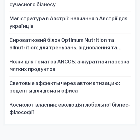
сучасного бізнесу
Магістратура в Австрії: навчання в Австрії для
українців
Сироватковий білок Optimum Nutrition та
allnutrition: для тренувань, відновлення та
зручності
Ножи для томатов ARCOS: аккуратная нарезка
мягких продуктов
Световые эффекты через автоматизацию:
рецепты для дома и офиса
Космолот власник: еволюція глобальної бізнес-
філософії