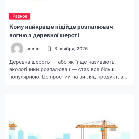
Разное
Кому найкраще підійде розпалювач
вогню з деревної шерсті
admin
3 ноября, 2025
Деревна шерсть — або як її ще називають,
екологічний розпалювач — стає все більш
популярною. Це простий на вигляд продукт, але
з надзвичайно широким спектром
використання. Виготовлена з тонкої стружки
дерева, просоченої воском або парафіном,
деревна шерсть від https://element4.ua поєднує
природну естетику з ефективністю. Проте кому
ж вона підійде найкраще? Туристам і
мандрівникам Для тих, […]