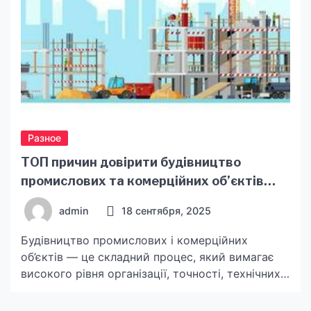
Разное
ТОП причин довірити будівництво
промислових та комерційних об’єктів
досвідченим фахівцям
admin
18 сентября, 2025
Будівництво промислових і комерційних
об’єктів — це складний процес, який вимагає
високого рівня організації, точності, технічних
знань і стратегічного мислення. Це не житловий
будинок, де можливі імпровізації та «дешеві