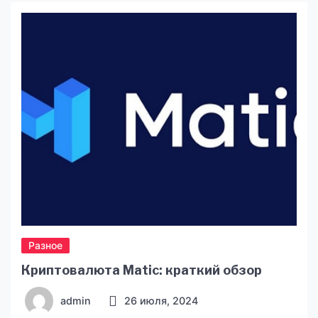
рішення». Тут кожна помилка може коштувати
мільйони гривень. Саме тому однією з
ключових умов успішного проєкту є залучення
досвідчених фахівців. Щоб дізнатися, чому не
варто ризикувати […]
Разное
Криптовалюта Matic: краткий обзор
admin
26 июля, 2024