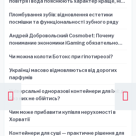
повітря і вода пояснюють характер краще, ніж
один знак
Пломбування зубів: відновлення естетики
посмішки та функціональності зубного ряду
Андрей Добровольский Cosmobet: Почему
понимание экономики iGaming обязательно
для стратегических решений
Чи можна колоти Ботокс при гіпотиреозі?
Українці масово відмовляються від дорогих
парфумів
Універсальні одноразові контейнери для їжі: де
без них не обійтись?
Чим може прибавити купівля нерухомості в
Хорватії
Контейнери для суші — практичне рішення для