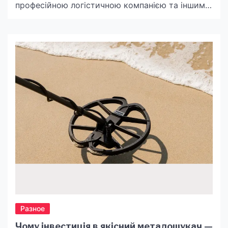
професійною логістичною компанією та іншими
постачальниками послуг стають основою для
визначення якості та ефективності. Навіть
найдрібніші деталі можуть мати велике
значення, коли мова йде про забезпечення
безперебійного потоку вантажів. Отже,
дозвольте нам поділитися кількома
унікальними аспектами, що роблять професійну
логістичну компанію неперевершеною у цій
сфері. Експертиза […]
Разное
Чому інвестиція в якісний металошукач —