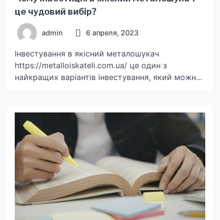
це чудовий вибір?
admin
6 апреля, 2023
Інвестування в якісний металошукач
https://metalloiskateli.com.ua/ це один з
найкращих варіантів інвестування, який можна
зробити. Це чудовий вибір не тільки для тих,
хто хоче знайти скарби, але і для тих, хто
шукає можливості вкласти свої гроші в щось
корисне та прибуткове. Основні плюси
володіння якісним металошукачем Переваги
володіння якісним металошукачем настільки
очевидні, що важко їх навіть […]