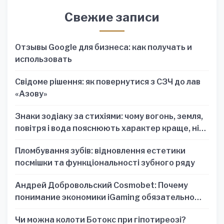
Свежие записи
Отзывы Google для бизнеса: как получать и
использовать
Свідоме рішення: як повернутися з СЗЧ до лав
«Азову»
Знаки зодіаку за стихіями: чому вогонь, земля,
повітря і вода пояснюють характер краще, ніж
один знак
Пломбування зубів: відновлення естетики
посмішки та функціональності зубного ряду
Андрей Добровольский Cosmobet: Почему
понимание экономики iGaming обязательно
для стратегических решений
Чи можна колоти Ботокс при гіпотиреозі?