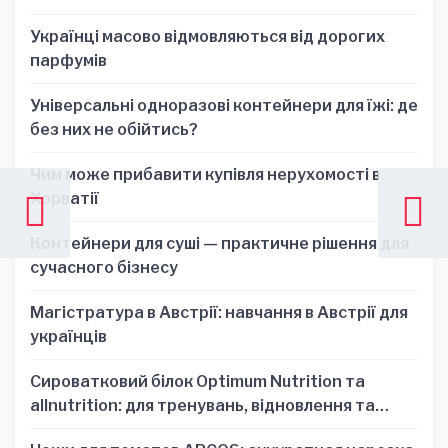
Українці масово відмовляються від дорогих
парфумів
Універсальні одноразові контейнери для їжі: де
без них не обійтись?
Чим може прибавити купівля нерухомості в
Хорватії
Контейнери для суші — практичне рішення для
сучасного бізнесу
Магістратура в Австрії: навчання в Австрії для
українців
Сироватковий білок Optimum Nutrition та
allnutrition: для тренувань, відновлення та
зручності