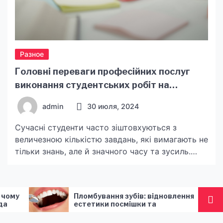
Разное
Головні переваги професійних послуг
виконання студентських робіт на
замовлення
admin
30 июля, 2024
Сучасні студенти часто зіштовхуються з
величезною кількістю завдань, які вимагають не
тільки знань, але й значного часу та зусиль.
Виконання курсових робіт, рефератів,
контрольних та дипломних проектів може бути
виснажливим, особливо коли студенти мають
Пломбування зубів: відновлення
Андрей Доб
інші обов’язки, такі як робота, сімейні справи чи
естетики посмішки та
Cosmobet: 
участь у різних заходах. У таких умовах,
функціональності зубного ряду
экономики 
обязательн