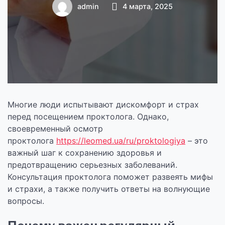
здоровье без
admin
4 марта, 2025
стеснения
Многие люди испытывают дискомфорт и страх
перед посещением проктолога. Однако,
своевременный осмотр
проктолога
https://leomed.ua/ru/proktologiya
– это
важный шаг к сохранению здоровья и
предотвращению серьезных заболеваний.
Консультация проктолога поможет развеять мифы
и страхи, а также получить ответы на волнующие
вопросы.