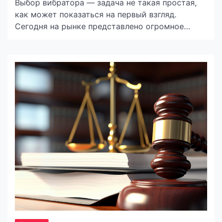
Выбор вибратора — задача не такая простая,
как может показаться на первый взгляд.
Сегодня на рынке представлено огромное
количество моделей, каждая из которых
обещает уникальные ощущения и
максимальное удовлетворение. Однако, чтобы
найти именно тот вибратор
https://flirty.com.ua/ru/seks-
igrushki/vibratory.html, который будет
соответствовать вашим предпочтениям и
нуждам, важно учесть несколько ключевых
факторов. Познайте себя и свои желания
Первым шагом […]