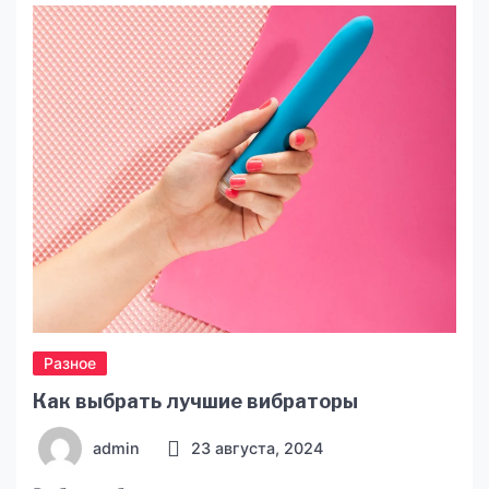
воде. Но среди большого разнообразия
моделей на рынке несложно растеряться.
Сегодня мы рассмотрим, почему эхолоты
Lowrance https://lodka5.com.ua/eholoty/eholoty-
lowrance/ заслуживают вашего внимания и
выделяются среди других. Высокое качество
изображения Эхолоты Lowrance […]
Разное
Как выбрать лучшие вибраторы
admin
23 августа, 2024