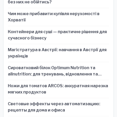
без них не обійтись?
Чим може прибавити купівля нерухомості в
Хорватії
Контейнери для суші — практичне рішення для
сучасного бізнесу
Магістратура в Австрії: навчання в Австрії для
українців
Сироватковий білок Optimum Nutrition та
allnutrition: для тренувань, відновлення та
зручності
Ножи для томатов ARCOS: аккуратная нарезка
мягких продуктов
Световые эффекты через автоматизацию:
рецепты для дома и офиса