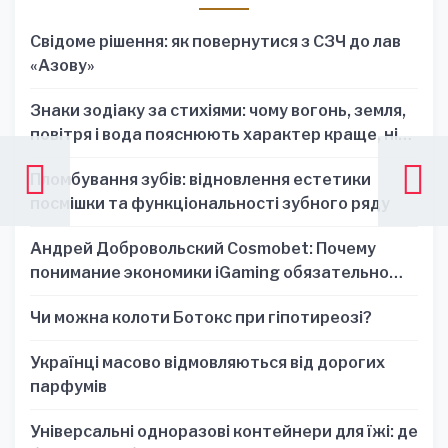
Свідоме рішення: як повернутися з СЗЧ до лав
«Азову»
Знаки зодіаку за стихіями: чому вогонь, земля,
повітря і вода пояснюють характер краще, ніж
один знак
Пломбування зубів: відновлення естетики
посмішки та функціональності зубного ряду
Андрей Добровольский Cosmobet: Почему
понимание экономики iGaming обязательно
для стратегических решений
Чи можна колоти Ботокс при гіпотиреозі?
Українці масово відмовляються від дорогих
парфумів
Універсальні одноразові контейнери для їжі: де