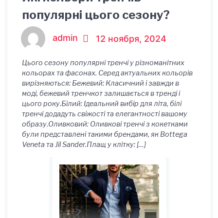
популярні цього сезону?
admin
12 ноября, 2024
Цього сезону популярні тренчі у різноманітних
кольорах та фасонах. Серед актуальних кольорів
вирізняються: Бежевий: Класичний і завжди в
моді, бежевий тренчкот залишається в тренді і
цього року.Білий: Ідеальний вибір для літа, білі
тренчі додадуть свіжості та елегантності вашому
образу.Оливковий: Оливкові тренчі з кокетками
були представлені такими брендами, як Bottega
Veneta та Jil Sander.Плащ у клітку: […]