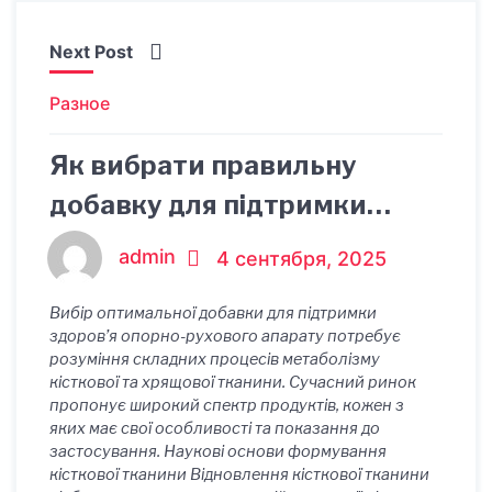
Next Post
Разное
Як вибрати правильну
добавку для підтримки
здоров'я кісток і суглобів:
admin
4 сентября, 2025
Порівняння різних варіантів
Вибір оптимальної добавки для підтримки
здоров’я опорно-рухового апарату потребує
розуміння складних процесів метаболізму
кісткової та хрящової тканини. Сучасний ринок
пропонує широкий спектр продуктів, кожен з
яких має свої особливості та показання до
застосування. Наукові основи формування
кісткової тканини Відновлення кісткової тканини