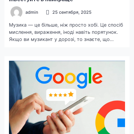
admin
25 сентября, 2025
Музика — це більше, ніж просто хобі. Це спосіб
мислення, вираження, іноді навіть порятунок.
Якщо ви музикант у дорозі, то знаєте, що
інструмент має бути не лише якісним, а й
адаптованим до вашого способу життя. У
нашому мобільному світі, де межа між сценою і
спальнею зникає, travel гітари та цифрові
піаніно стають не просто зручністю, […]