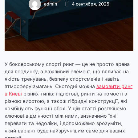
рингів: який
admin
4 сентября, 2025
кращий та
зручніший для
використання
У боксерському спорті ринг — це не просто арена
для поєдинку, а важливий елемент, що впливає на
якість тренувань, безпеку спортсменів і навіть
атмосферу змагань. Сьогодні можна
замовити ринг
в Києві
різних типів: підлогові, ринги на помості з
різною висотою, а також гібридні конструкції, які
комбінують функції обох. У цій статті розглянемо
ключові відмінності між ними, визначимо їхні
переваги та недоліки, і допоможемо зрозуміти,
який варіант буде найзручнішим саме для ваших