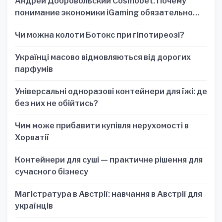
Андрей Добровольский Cosmobet: Почему
понимание экономики iGaming обязательно
для стратегических решений
Чи можна колоти Ботокс при гіпотиреозі?
Українці масово відмовляються від дорогих
парфумів
Універсальні одноразові контейнери для їжі: де
без них не обійтись?
Чим може прибавити купівля нерухомості в
Хорватії
Контейнери для суші — практичне рішення для
сучасного бізнесу
Магістратура в Австрії: навчання в Австрії для
українців