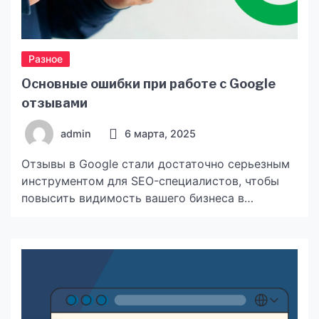
Разное
Основные ошибки при работе с Google
отзывами
admin
6 марта, 2025
Отзывы в Google стали достаточно серьезным
инструментом для SEO-специалистов, чтобы
повысить видимость вашего бизнеса в
поисковой выдаче. При всех преимуществах и
плюсах этого метода существуют ошибки при
некорректной работе с отзывами, которые
могут не просто не улучшить вашу видимость и
позиции, но и навредить. Игнорирование
отзывов В том случае, если со стороны
владельца аккаунта Google […]