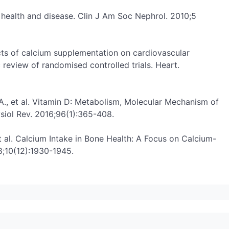
health and disease. Clin J Am Soc Nephrol. 2010;5
fects of calcium supplementation on cardiovascular
 review of randomised controlled trials. Heart.
A., et al. Vitamin D: Metabolism, Molecular Mechanism of
ysiol Rev. 2016;96(1):365-408.
 et al. Calcium Intake in Bone Health: A Focus on Calcium-
8;10(12):1930-1945.