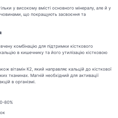
льки у високому вмісті основного мінералу, але й у
ечовинами, що покращують засвоєння та
я
ивчену комбінацію для підтримки кісткового
 кальцію в кишечнику та його утилізацію кістковою
кож вітамін К2, який направляє кальцій до кісткової
яких тканинах. Магній необхідний для активації
кцій в організмі.
30-80%
ток