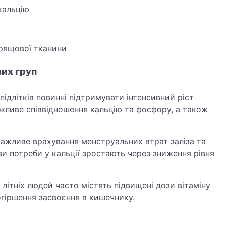
кальцію
рящової тканини
вих груп
підлітків повинні підтримувати інтенсивний ріст
ажливе співвідношення кальцію та фосфору, а також
ажливе врахування менструальних втрат заліза та
узи потреби у кальції зростають через зниження рівня
літніх людей часто містять підвищені дози вітаміну
огіршення засвоєння в кишечнику.