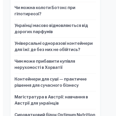
обязательно для стратегических
Чи можна колоти Ботокс при
решений
гіпотиреозі?
Українці масово відмовляються від
дорогих парфумів
Універсальні одноразові контейнери
для їжі: де без них не обійтись?
Чим може прибавити купівля
нерухомості в Хорватії
Контейнери для суші — практичне
рішення для сучасного бізнесу
Магістратура в Австрії: навчання в
Австрії для українців
Сироватковий білок Optimum Nutrition