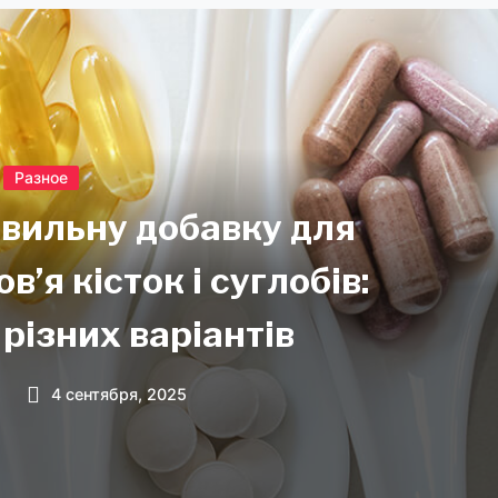
Разное
авильну добавку для
’я кісток і суглобів:
різних варіантів
4 сентября, 2025