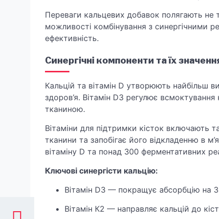
Переваги кальцевих добавок полягають не ті
можливості комбінування з синергічними р
ефективність.
Синергічні компоненти та їх значенн
Кальцій та вітамін D утворюють найбільш в
здоров’я. Вітамін D3 регулює всмоктування
тканиною.
Вітаміни для підтримки кісток включають та
тканини та запобігає його відкладенню в м’
вітаміну D та понад 300 ферментативних реа
Ключові синергісти кальцію:
Вітамін D3 — покращує абсорбцію на 
Вітамін К2 — направляє кальцій до кіс