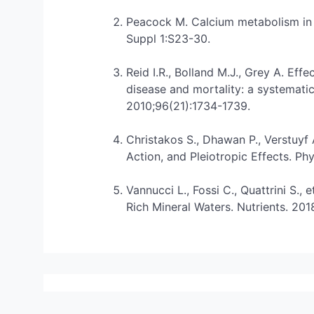
Peacock M. Calcium metabolism in 
Suppl 1:S23-30.
Reid I.R., Bolland M.J., Grey A. Ef
disease and mortality: a systematic
2010;96(21):1734-1739.
Christakos S., Dhawan P., Verstuyf 
Action, and Pleiotropic Effects. Ph
Vannucci L., Fossi C., Quattrini S.,
Rich Mineral Waters. Nutrients. 201