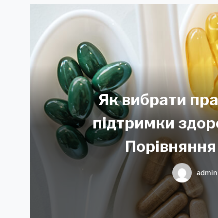
Як вибрати пр
підтримки здоров
Порівняння 
admin