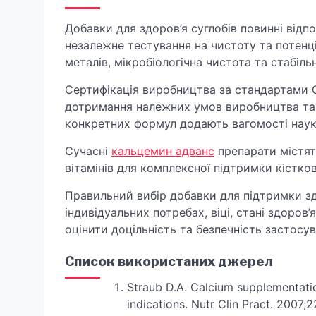
Добавки для здоров’я суглобів повинні від
незалежне тестування на чистоту та потенц
металів, мікробіологічна чистота та стабіль
Сертифікація виробництва за стандартами G
дотримання належних умов виробництва та к
конкретних формул додають вагомості наук
Сучасні
кальцемин адванс
препарати містят
вітамінів для комплексної підтримки кістко
Правильний вибір добавки для підтримки здо
індивідуальних потребах, віці, стані здоров
оцінити доцільність та безпечність застосу
Список використаних джерел
Straub D.A. Calcium supplementation
indications. Nutr Clin Pract. 2007;