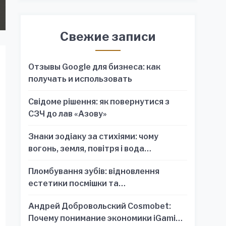
Свежие записи
Отзывы Google для бизнеса: как
получать и использовать
Свідоме рішення: як повернутися з
СЗЧ до лав «Азову»
Знаки зодіаку за стихіями: чому
вогонь, земля, повітря і вода
пояснюють характер краще, ніж один
Пломбування зубів: відновлення
знак
естетики посмішки та
функціональності зубного ряду
Андрей Добровольский Cosmobet:
Почему понимание экономики iGaming