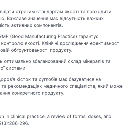
повідати строгим стандартам якості та проходити
ію. Важливе значення має відсутність важких
ність активних компонентів.
MP (Good Manufacturing Practice) гарантує
онтролю якості. Клінічні дослідження ефективності
овій обґрунтованості продукту.
ь оптимально збалансований склад мінералів та
вої системи.
ров’я кісток та суглобів має базуватися на
’я та рекомендаціях медичного спеціаліста, який може
вання конкретного продукту.
 in clinical practice: a review of forms, doses, and
22(3):286-296.