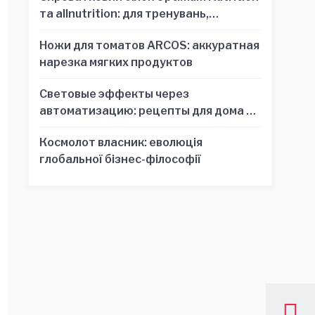
та allnutrition: для тренувань,
відновлення та зручності
Ножи для томатов ARCOS: аккуратная
нарезка мягких продуктов
Световые эффекты через
автоматизацию: рецепты для дома и
офиса
Космолот власник: еволюція
глобальної бізнес-філософії