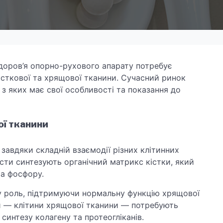
доров’я опорно-рухового апарату потребує
істкової та хрящової тканини. Сучасний ринок
з яких має свої особливості та показання до
ої тканини
 завдяки складній взаємодії різних клітинних
асти синтезують органічний матрикс кістки, який
та фосфору.
ву роль, підтримуючи нормальну функцію хрящової
ти — клітини хрящової тканини — потребують
синтезу колагену та протеогліканів.