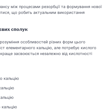
лансу між процесами резорбції та формування нової
атися, що робить актуальним використання
євих сполук
 розуміння особливостей різних форм цього
іст елементарного кальцію, але потребує кислого
 краще засвоюється незалежно від кислотності
о кальцію
кальцію
кальцію
 кальцію