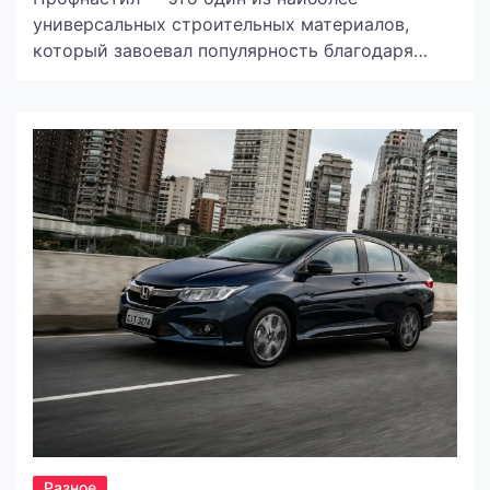
универсальных строительных материалов,
который завоевал популярность благодаря
своей прочности, практичности и доступной
цене. Он представляет собой оцинкованные
стальные листы с профилированной
поверхностью, которые могут применяться как
для коммерческих, так и для частных нужд. В
этой статье мы рассмотрим основные и
нестандартные способы использования
профнастила от магазина
https://mostasia.com.ua/product-
category/profnastil/, чтобы продемонстрировать
[…]
Разное