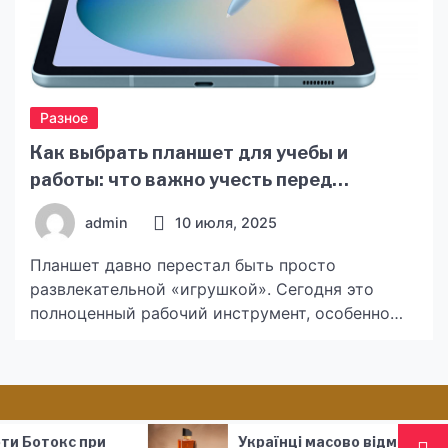
Разное
Как выбрать планшет для учебы и
работы: что важно учесть перед
покупкой
admin
10 июля, 2025
Планшет давно перестал быть просто
развлекательной «игрушкой». Сегодня это
полноценный рабочий инструмент, особенно
для студентов, а также преподавателей,
фрилансеров и офисных сотрудников. Он дает
возможность удобно читать, писать, создавать
презентации, работать в графических
редакторах и даже проводить онлайн-встречи.
Українці масово відмовляються