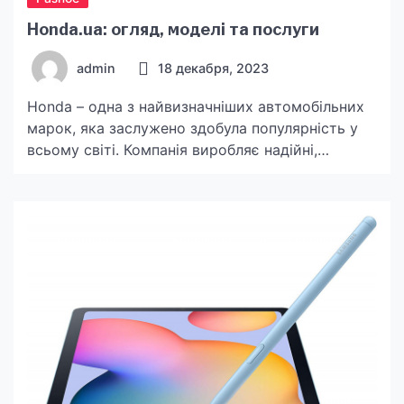
Honda.ua: огляд, моделі та послуги
admin
18 декабря, 2023
Honda – одна з найвизначніших автомобільних
марок, яка заслужено здобула популярність у
всьому світі. Компанія виробляє надійні,
інноваційні та екологічно чисті автомобілі,
задовольняючи різноманітні потреби
автолюбителів. В Україні Honda також
користується значною популярністю, завдяки
високоякісним автомобілям, доступним
сервісом та широкою мережею дилерів. В цій
статті ми розглянемо основні аспекти
сайту https://honda.ua/, пропоновані моделі та
послуги компанії. […]