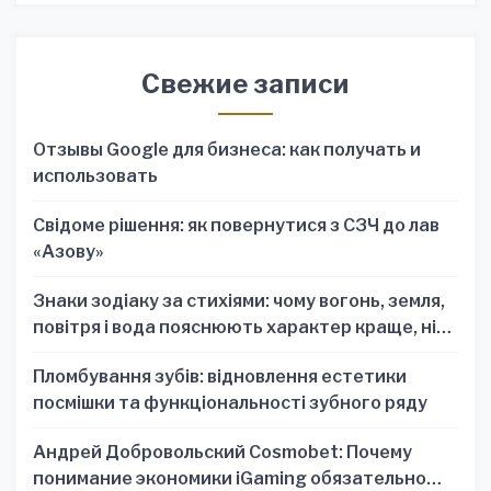
Свежие записи
Отзывы Google для бизнеса: как получать и
использовать
Свідоме рішення: як повернутися з СЗЧ до лав
«Азову»
Знаки зодіаку за стихіями: чому вогонь, земля,
повітря і вода пояснюють характер краще, ніж
один знак
Пломбування зубів: відновлення естетики
посмішки та функціональності зубного ряду
Андрей Добровольский Cosmobet: Почему
понимание экономики iGaming обязательно