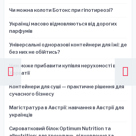
для стратегических решений
Чи можна колоти Ботокс при гіпотиреозі?
Українці масово відмовляються від дорогих
парфумів
Універсальні одноразові контейнери для їжі: де
без них не обійтись?
Чим може прибавити купівля нерухомості в
Хорватії
Контейнери для суші — практичне рішення для
сучасного бізнесу
Магістратура в Австрії: навчання в Австрії для
українців
Сироватковий білок Optimum Nutrition та
allnutrition: для тренувань, відновлення та