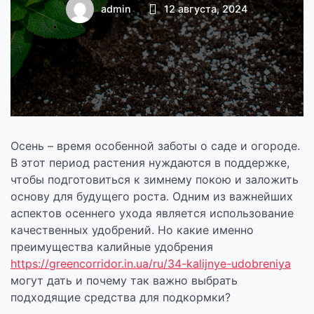
удобрений в
admin
12 августа, 2024
осенний период
Осень – время особенной заботы о саде и огороде.
В этот период растения нуждаются в поддержке,
чтобы подготовиться к зимнему покою и заложить
основу для будущего роста. Одним из важнейших
аспектов осеннего ухода является использование
качественных удобрений. Но какие именно
преимущества калийные удобрения
https://greencorridor.in.ua/ru/34-kalijnye-udobreniya
могут дать и почему так важно выбрать
подходящие средства для подкормки?