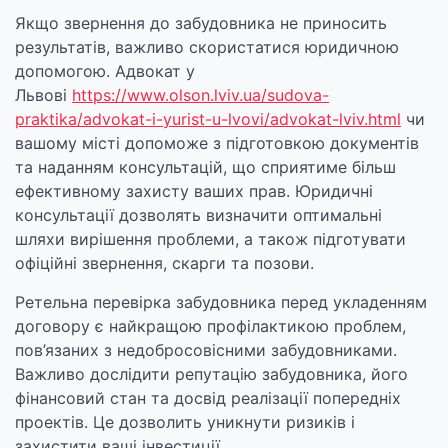
Якщо звернення до забудовника не приносить
результатів, важливо скористатися юридичною
допомогою. Адвокат у
Львові
https://www.olson.lviv.ua/sudova-
praktika/advokat-i-yurist-u-lvovi/advokat-lviv.html
чи
вашому місті допоможе з підготовкою документів
та наданням консультацій, що сприятиме більш
ефективному захисту ваших прав. Юридичні
консультації дозволять визначити оптимальні
шляхи вирішення проблеми, а також підготувати
офіційні звернення, скарги та позови.
Ретельна перевірка забудовника перед укладенням
договору є найкращою профілактикою проблем,
пов’язаних з недобросовісними забудовниками.
Важливо дослідити репутацію забудовника, його
фінансовий стан та досвід реалізації попередніх
проектів. Це дозволить уникнути ризиків і
захистити ваші інвестиції.