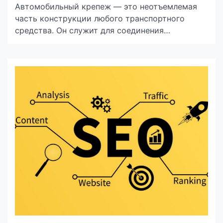
Автомобильный крепеж — это неотъемлемая
часть конструкции любого транспортного
средства. Он служит для соединения
различных элементов, обеспечения жесткости
и стабильности автомобиля, а также отвечает
за безопасность при эксплуатации. Однако,
среди множества видов крепежных изделий,
высокопрочный крепеж на сайте Auto Krepez
выделяется особой ролью. Он используется в
самых критичных для безопасности и
долговечности автомобилях местах, где […]