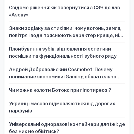
Свідоме рішення: як повернутися з СЗЧ до лав
«Азову»
Знаки зодіаку за стихіями: чому вогонь, земля,
повітря і вода пояснюють характер краще, ніж
один знак
Пломбування зубів: відновлення естетики
посмішки та функціональності зубного ряду
Андрей Добровольский Cosmobet: Почему
понимание экономики iGaming обязательно
для стратегических решений
Чи можна колоти Ботокс при гіпотиреозі?
Українці масово відмовляються від дорогих
парфумів
Універсальні одноразові контейнери для їжі: де
без них не обійтись?