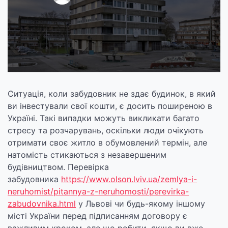
Ситуація, коли забудовник не здає будинок, в який
ви інвестували свої кошти, є досить поширеною в
Україні. Такі випадки можуть викликати багато
стресу та розчарувань, оскільки люди очікують
отримати своє житло в обумовлений термін, але
натомість стикаються з незавершеним
будівництвом. Перевірка
забудовника
https://www.olson.lviv.ua/zemlya-i-
neruhomist/pitannya-z-neruhomosti/perevirka-
zabudovnika.html
у Львові чи будь-якому іншому
місті України перед підписанням договору є