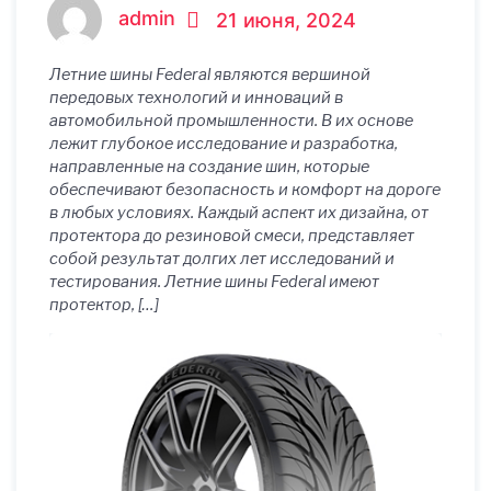
путешествиях
admin
21 июня, 2024
Летние шины Federal являются вершиной
передовых технологий и инноваций в
автомобильной промышленности. В их основе
лежит глубокое исследование и разработка,
направленные на создание шин, которые
обеспечивают безопасность и комфорт на дороге
в любых условиях. Каждый аспект их дизайна, от
протектора до резиновой смеси, представляет
собой результат долгих лет исследований и
тестирования. Летние шины Federal имеют
протектор, […]